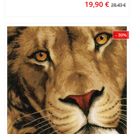
19,90
€
28.43 €
- 30%