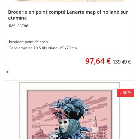
Broderie en point compté Lanarte map of holland sur
etamine
33786
broderie point de croix
Toile etamine 10.5 fils blanc - 69x79 cm
97,64
€
139.49 €
- 30%