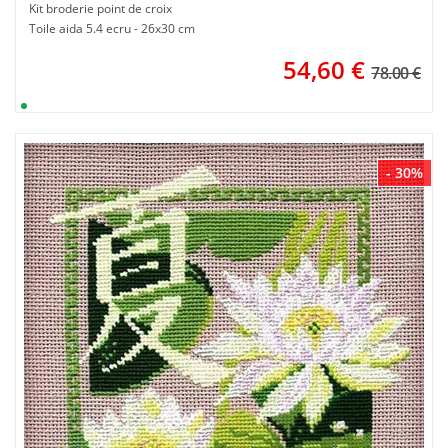
Kit broderie point de croix
Toile aida 5.4 ecru - 26x30 cm
54,60
€
78.00 €
- 30%