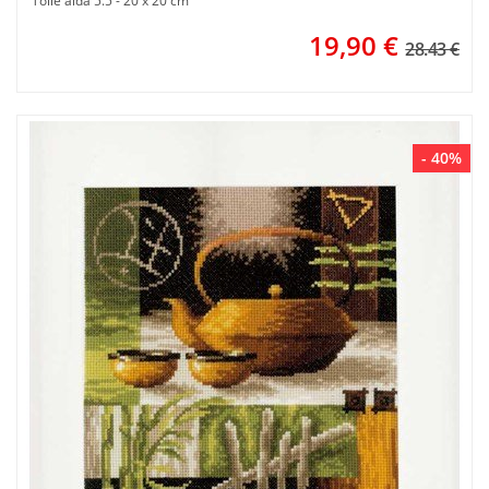
Toile aida 5.5 - 20 x 20 cm
19,90
€
28.43 €
- 40%