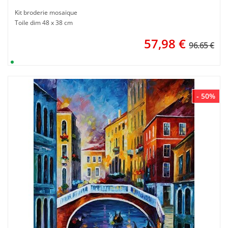
Kit broderie mosaïque
Toile dim 48 x 38 cm
57,98
€
96.65 €
- 50%