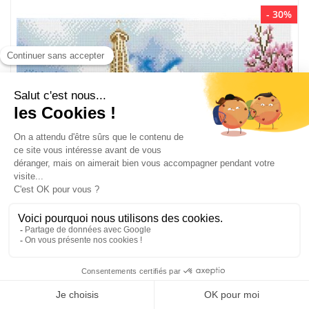
- 30%
Broderie diamant - La tour eiffel - Diamond Dotz