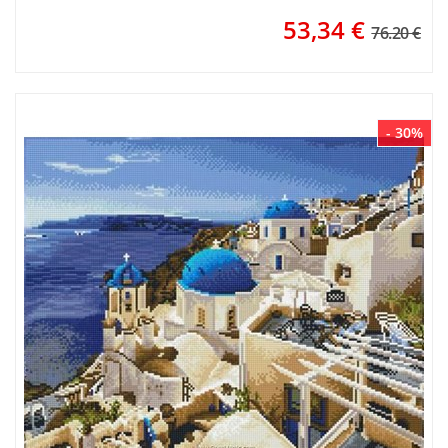
53,34
€
76.20 €
- 30%