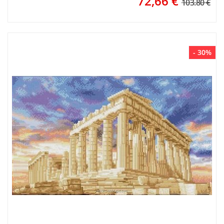
72,66
€
103.80 €
- 30%