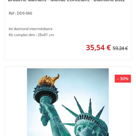
DD9-066
kit diamond intermédiaire
Kit complet dim : 28x81 cm
35,54
€
59.24 €
- 30%