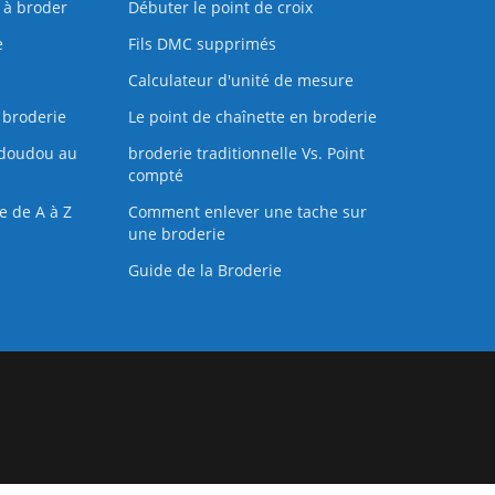
s à broder
Débuter le point de croix
e
Fils DMC supprimés
Calculateur d'unité de mesure
 broderie
Le point de chaînette en broderie
doudou au
broderie traditionnelle Vs. Point
compté
e de A à Z
Comment enlever une tache sur
une broderie
Guide de la Broderie