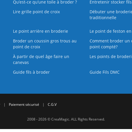
Qu’est‑ce qu’une toile à broder ?
Entretenir stocker fil
Lire grille point de croix
Débuter une broderi
traditionnelle
Le point arrière en broderie
Le point de feston en
Broder un coussin gros trous au
Comment broder un 
point de croix
point compté?
À partir de quel âge faire un
Les points de broderi
canevas
Guide fils à broder
Guide Fils DMC
r
|
Paiement sécurisé
|
C.G.V
2008 - 2026 © CreaMagic. ALL Rights Reserved.