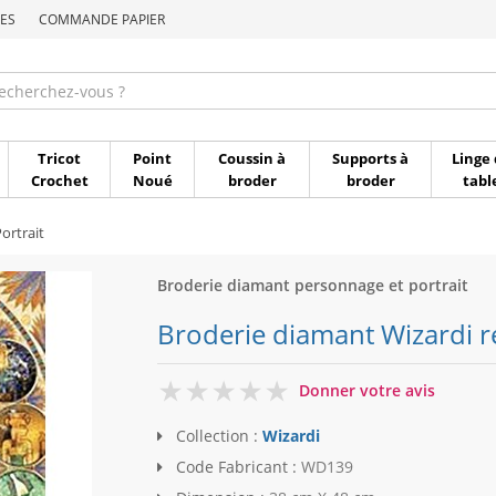
ES
COMMANDE PAPIER
Commande par référen
Tricot
Point
Coussin à
Supports à
Linge 
Crochet
Noué
broder
broder
tabl
ortrait
Broderie diamant personnage et portrait
Broderie diamant Wizardi r
0
Donner votre avis
Collection :
Wizardi
Code Fabricant :
WD139