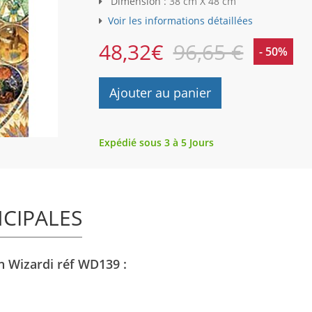
Dimension :
38 cm X 48 cm
Voir les informations détaillées
48,32
€
96,65 €
- 50%
Ajouter au panier
Expédié sous 3 à 5 Jours
NCIPALES
on Wizardi réf WD139 :