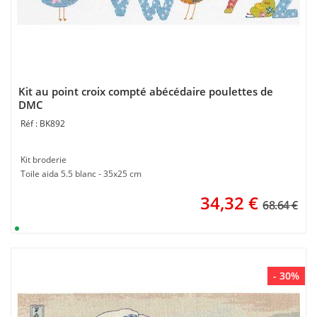
Kit au point croix compté abécédaire poulettes de
DMC
BK892
Kit broderie
Toile aida 5.5 blanc - 35x25 cm
34,32
€
68.64 €
- 30%