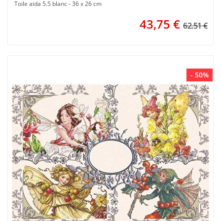
Toile aida 5.5 blanc - 36 x 26 cm
43,75
€
62.51 €
- 50%