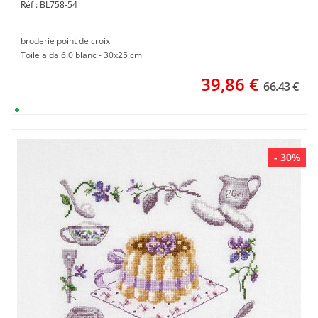
BL758-54
broderie point de croix
Toile aida 6.0 blanc - 30x25 cm
39,86
€
66.43 €
- 30%