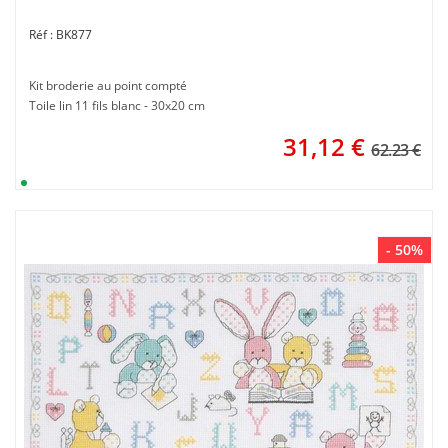
BK877
Kit broderie au point compté
Toile lin 11 fils blanc - 30x20 cm
31,12
€
62.23 €
- 50%