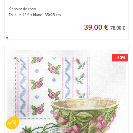
Kit point de croix
Toile lin 12 fils blanc - 35x25 cm
39,00
€
78.00 €
- 50%