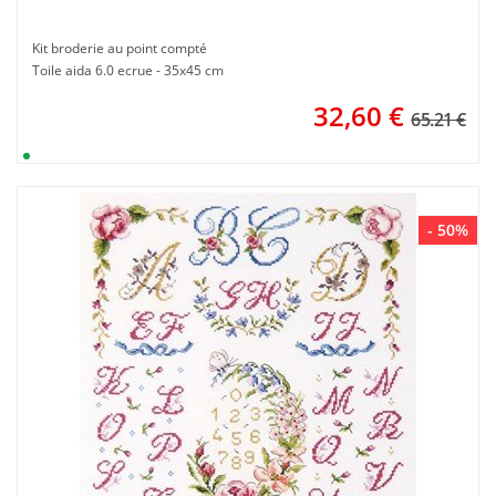
Kit broderie au point compté
Toile aida 6.0 ecrue - 35x45 cm
32,60
€
65.21 €
- 50%