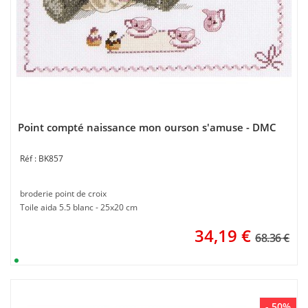
Point compté naissance mon ourson s'amuse - DMC
BK857
broderie point de croix
Toile aida 5.5 blanc - 25x20 cm
34,19
€
68.36 €
- 50%