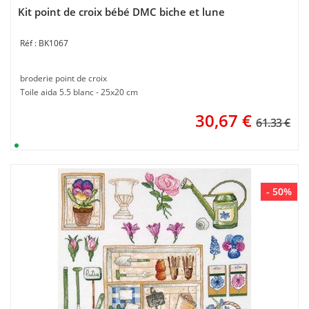
Kit point de croix bébé DMC biche et lune
BK1067
broderie point de croix
Toile aida 5.5 blanc - 25x20 cm
30,67
€
61.33 €
- 50%