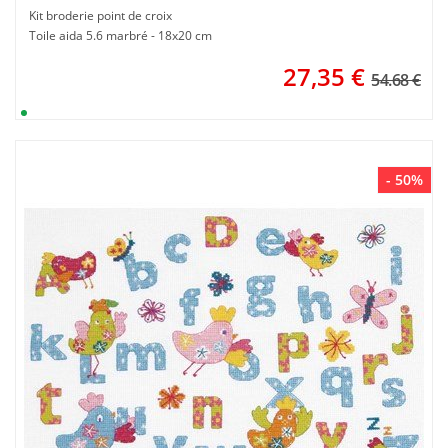
Kit broderie point de croix
Toile aida 5.6 marbré - 18x20 cm
27,35
€
54.68 €
- 50%