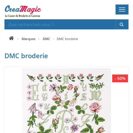
Toggl
navig
Marques
DMC
DMC broderie
DMC broderie
- 50%