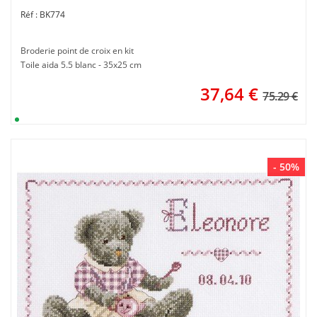
BK774
Broderie point de croix en kit
Toile aida 5.5 blanc - 35x25 cm
37,64
€
75.29 €
- 50%