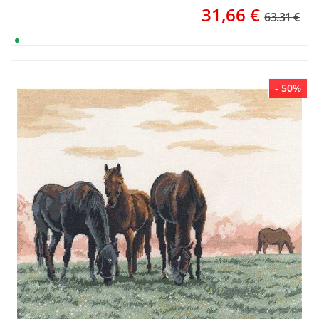
31,66
€
63.31 €
- 50%