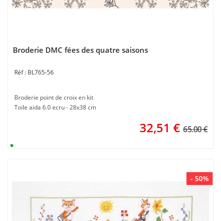
Broderie DMC fées des quatre saisons
BL765-56
Broderie point de croix en kit
Toile aida 6.0 ecru - 28x38 cm
32,51
€
65.00 €
- 50%