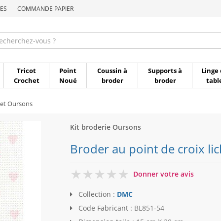
ES
COMMANDE PAPIER
Commande par référen
Tricot
Point
Coussin à
Supports à
Linge 
Crochet
Noué
broder
broder
tabl
et Oursons
Kit broderie Oursons
Broder au point de croix l
0
Donner votre avis
Collection :
DMC
Code Fabricant :
BL851-54