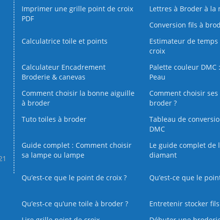
Imprimer une grille point de croix
Lettres à Broder à la
PDF
Conversion fils à bro
Calculatrice toile et points
Estimateur de temps 
croix
Calculateur Encadrement
Palette couleur DMC :
Broderie & canevas
Peau
Comment choisir la bonne aiguille
Comment choisir ses 
à broder
broder ?
Tuto toiles à broder
Tableau de conversi
DMC
Guide complet : Comment choisir
Le guide complet de 
sa lampe ou lampe
diamant
.21
Qu’est-ce que le point de croix ?
Qu’est-ce que le poin
Qu’est‑ce qu’une toile à broder ?
Entretenir stocker fil
Lire grille point de croix
Débuter une broderi