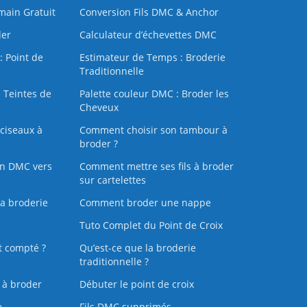
 main Gratuit
Conversion Fils DMC & Anchor
der
Calculateur d’échevettes DMC
: Point de
Estimateur de Temps : Broderie
Traditionnelle
 Teintes de
Palette couleur DMC : Broder les
Cheveux
ciseaux à
Comment choisir son tambour à
broder ?
on DMC vers
Comment mettre ses fils à broder
sur cartelettes
la broderie
Comment broder une nappe
Tuto Complet du Point de Croix
t compté ?
Qu’est-ce que la broderie
traditionnelle ?
s à broder
Débuter le point de croix
e
Fils DMC supprimés