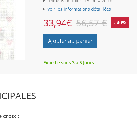
Dimension toile :
15 cm X 20 cm
Voir les informations détaillées
33,94
€
56,57 €
- 40%
Ajouter au panier
Expédié sous 3 à 5 Jours
NCIPALES
 croix :