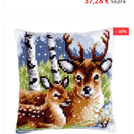
37,28
€
53.27 €
- 30%