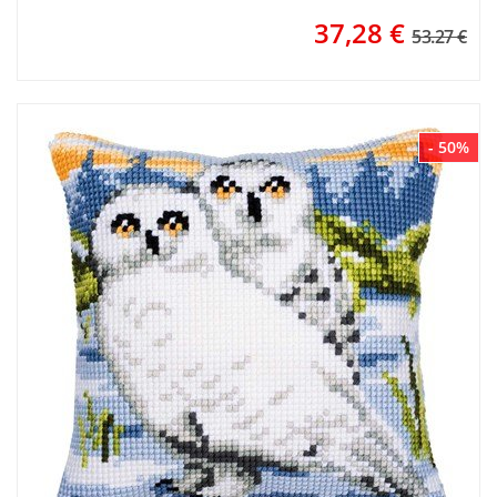
37,28
€
53.27 €
- 50%