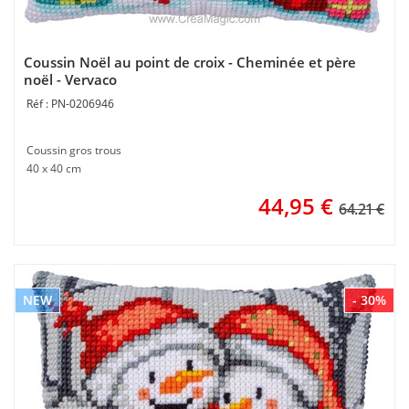
Coussin Noël au point de croix - Cheminée et père
noël - Vervaco
PN-0206946
Coussin gros trous
40 x 40 cm
44,95
€
64.21 €
NEW
- 30%