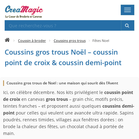
Toggl
navig
Coussin à broder
Coussins gros trous
Fêtes Noel
Coussins gros trous Noël – coussin
point de croix & coussin demi-point
Coussins gros trous de Noël : une maison qui sourit dès l’Avent
Ici, on célèbre décembre. Nos kits privilégient le
coussin point
de croix
en canevas
gros trous
– grain chic, motifs précis,
teintes franches – et proposent aussi quelques
coussins demi-
point
pour celles qui veulent une avancée ultra rapide. Sapins
poudrés, rennes timides, villages aux fenêtres dorées : on
brode la chaleur des fêtes, un chocolat chaud à portée de
main.