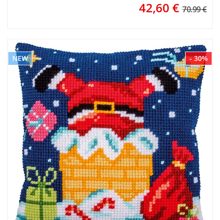
42,60
€
70.99 €
NEW
- 30%