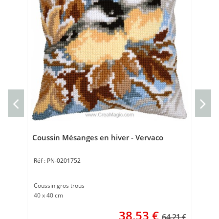
Kit
Kit 
20 
Coussin Mésanges en hiver - Vervaco
PN-0201752
Coussin gros trous
40 x 40 cm
38,53
€
64.21 €