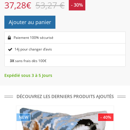
37,28
€
53,27 €
- 30%
Ajouter au panier
Paiement 100% sécurisé
14j pour changer d’avis
3X
sans frais dès 100€
Expédié sous 3 à 5 Jours
DÉCOUVREZ LES DERNIERS PRODUITS AJOUTÉS
NEW
- 40%
NE