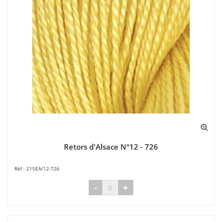
Retors d'Alsace N°12 - 726
215EA/12-726
-
+