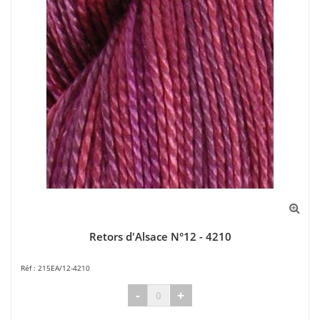
Retors d'Alsace N°12 - 4210
215EA/12-4210
-
+