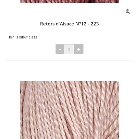
Retors d'Alsace N°12 - 223
215EA/12-223
-
+