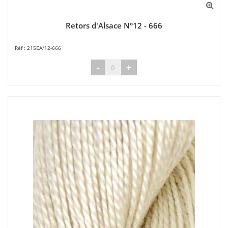
Retors d'Alsace N°12 - 666
215EA/12-666
-
+