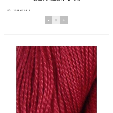
215EA/12-319
-
+