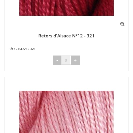
Retors d'Alsace N°12 - 321
215EA/12-321
-
+