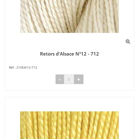
Retors d'Alsace N°12 - 712
215EA/12-712
-
+