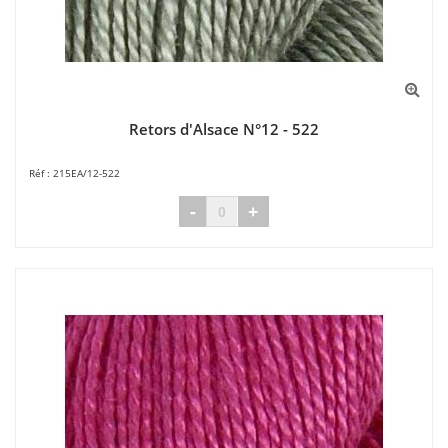
Retors d'Alsace N°12 - 522
215EA/12-522
-
+