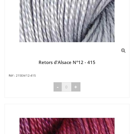
Retors d'Alsace N°12 - 415
215EA/12-415
-
+