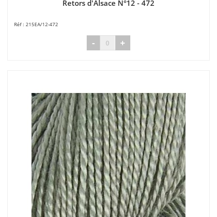
Retors d'Alsace N°12 - 472
215EA/12-472
-
+