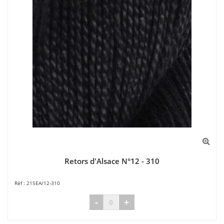
Retors d'Alsace N°12 - 310
215EA/12-310
-
+