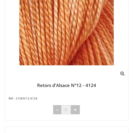
Retors d'Alsace N°12 - 4124
215EA/12-4124
-
+