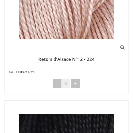
Retors d'Alsace N°12 - 224
215EA/12-224
-
+