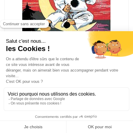
Canevas SEG pierrot: etoiles magiques
926-44
canevas pénélope
Dim du dessin réalisé 30 x 40 cm
33,02
€
66.05 €