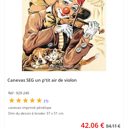
Canevas SEG un p'tit air de violon
929-240
(1)
canevas imprimé pénélope
Dim du dessin à broder 37 x 51 cm
42,06
€
84.11 €