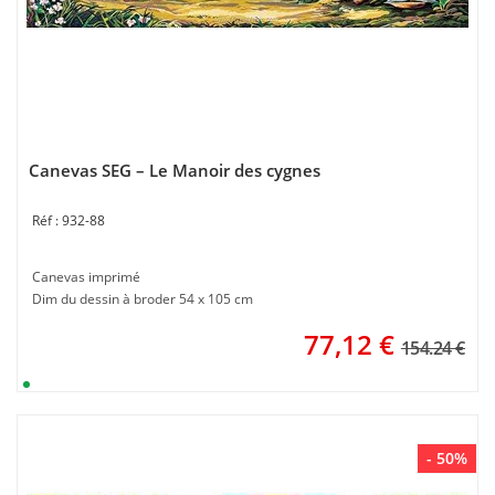
Canevas SEG – Le Manoir des cygnes
932-88
Canevas imprimé
Dim du dessin à broder 54 x 105 cm
77,12
€
154.24 €
- 50%