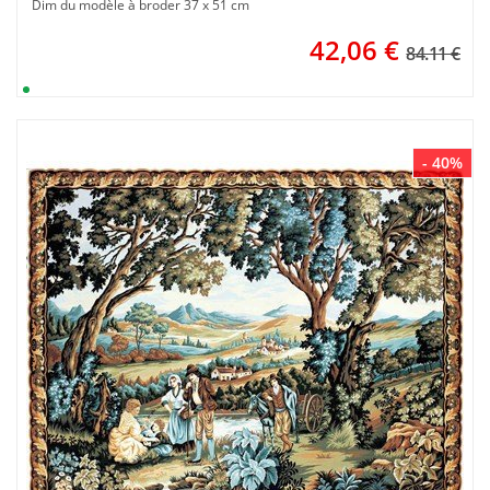
Dim du modèle à broder 37 x 51 cm
42,06
€
84.11 €
- 40%