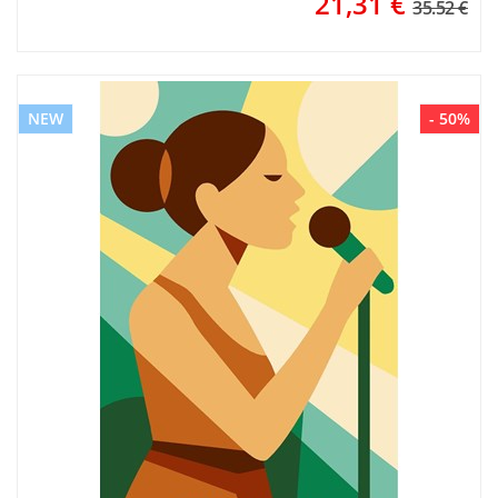
21,31
€
35.52 €
NEW
- 50%