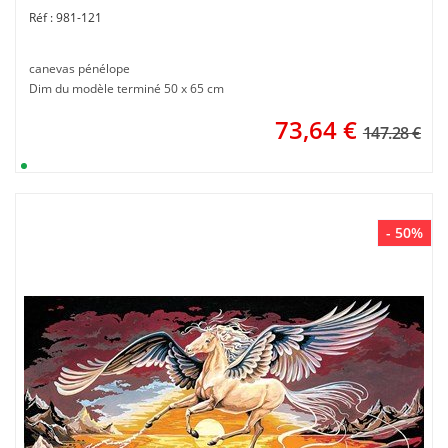
981-121
canevas pénélope
Dim du modèle terminé 50 x 65 cm
73,64
€
147.28 €
- 50%