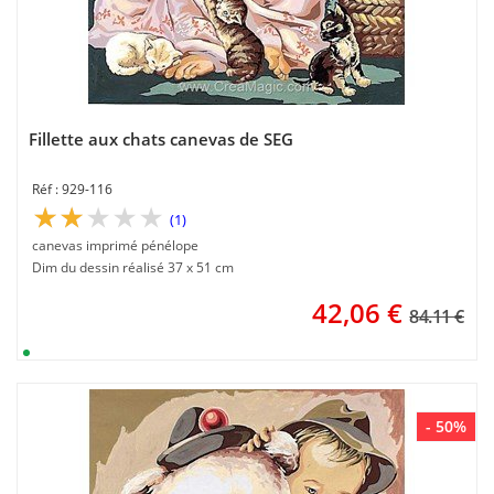
Fillette aux chats canevas de SEG
929-116
(1)
canevas imprimé pénélope
Dim du dessin réalisé 37 x 51 cm
42,06
€
84.11 €
- 50%