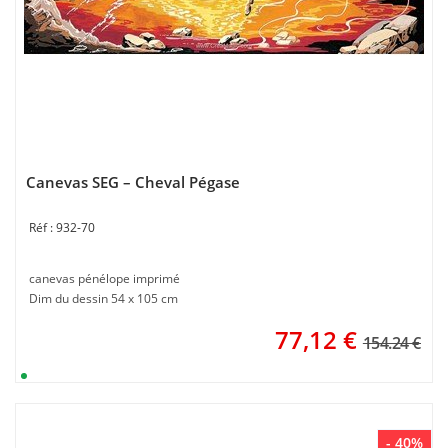
Canevas SEG – Cheval Pégase
932-70
canevas pénélope imprimé
Dim du dessin 54 x 105 cm
77,12
€
154.24 €
- 40%