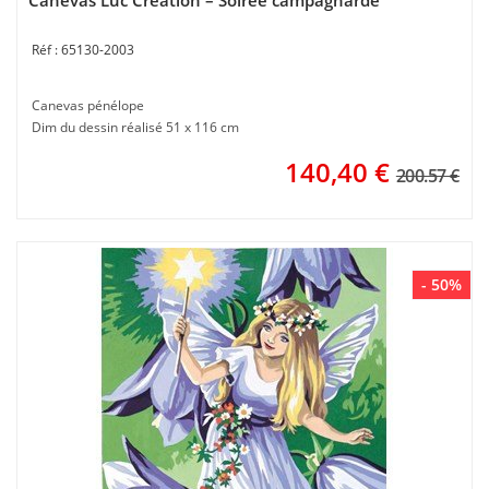
Canevas Luc Création – Soirée campagnarde
65130-2003
Canevas pénélope
Dim du dessin réalisé 51 x 116 cm
140,40
€
200.57 €
- 50%