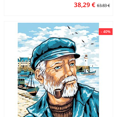
38,29
€
63.83 €
- 40%