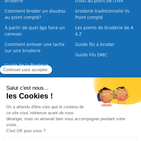
broderie
trous au point de croix
Comment broder un doudou
broderie traditionnelle Vs.
au point compté?
Point compté
À partir de quel âge faire un
Les points de broderie de A
canevas
à Z
Comment enlever une tache
Guide fils à broder
sur une broderie
Guide Fils DMC
Guide de la Broderie
Commande Papier
|
Qui sommes nous
|
Nous contacter
|
Paiement sécurisé
|
C.G.V