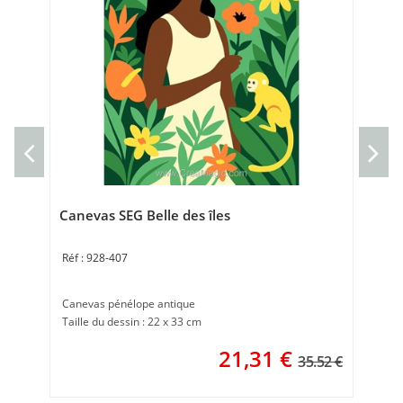
Can
Can
Tai
Canevas SEG Belle des îles
928-407
Canevas pénélope antique
Taille du dessin : 22 x 33 cm
21,31
€
35.52 €