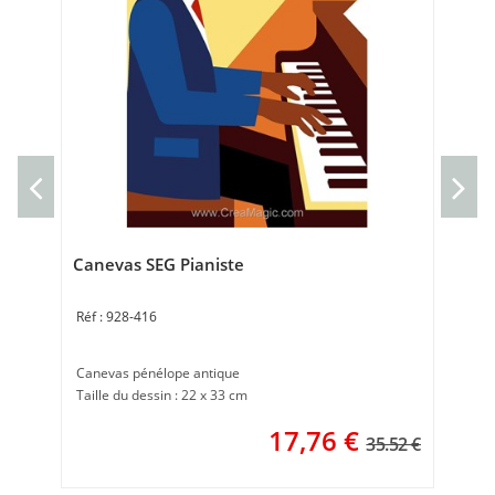
Can
Can
Tai
Canevas SEG Pianiste
928-416
Canevas pénélope antique
Taille du dessin : 22 x 33 cm
17,76
€
35.52 €