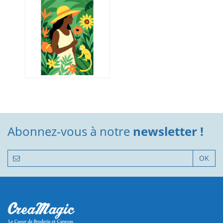
Abonnez-vous à notre
newsletter !
OK