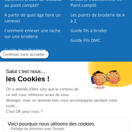
au point compté?
Point compté
À partir de quel âge faire un
Les points de broderie de A
canevas
à Z
Comment enlever une tache
Guide fils à broder
sur une broderie
Guide Fils DMC
Guide de la Broderie
Commande Papier
|
Qui sommes nous
|
Nous contacter
|
Paiement sécurisé
|
C.G.V
2008 - 2026 © CreaMagic. ALL Rights Reserved.