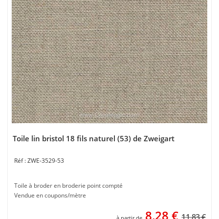
Toile lin bristol 18 fils naturel (53) de Zweigart
ZWE-3529-53
Toile à broder en broderie point compté
Vendue en coupons/mètre
8,28
€
11.83 €
à partir de