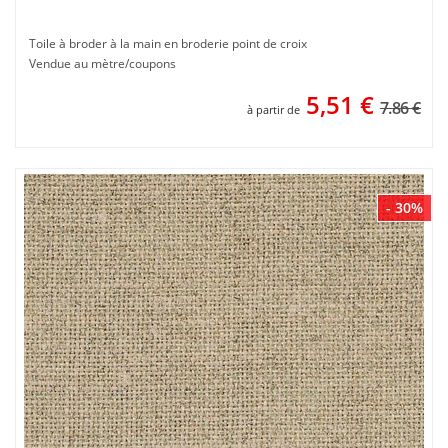
Toile à broder à la main en broderie point de croix
Vendue au mètre/coupons
5,51
€
7.86 €
à partir de
- 30%