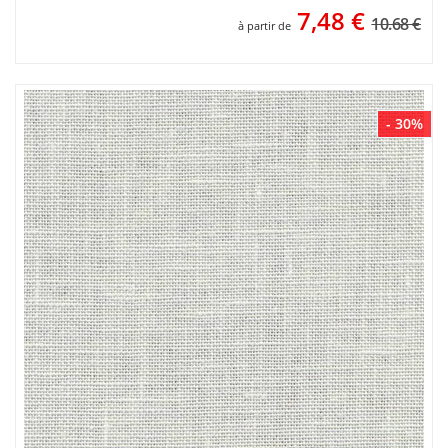
7,48
€
10.68 €
à partir de
- 30%