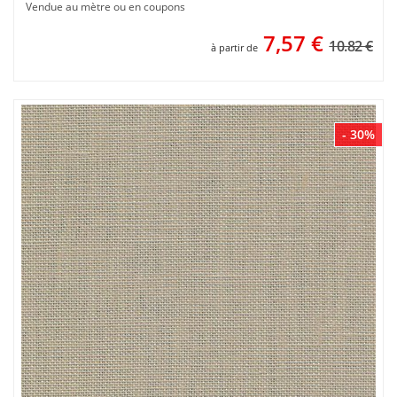
Vendue au mètre ou en coupons
7,57
€
10.82 €
à partir de
- 30%