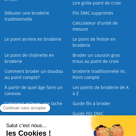
Lire grille point de croix
Débuter une broderie
Fils DMC supprimés
traditionnelle
Calculateur d'unité de
mesure
Le point arrière en broderie
Le point de feston en
broderie
Le point de chaînette en
Broder un coussin gros
broderie
trous au point de croix
Comment broder un doudou
broderie traditionnelle Vs.
au point compté?
Point compté
À partir de quel âge faire un
Les points de broderie de A
canevas
à Z
Comment enlever une tache
Guide fils à broder
sur une broderie
Guide Fils DMC
Guide de la Broderie