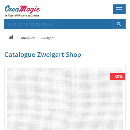
Toggl
navig
Marques
Zweigart
Catalogue Zweigart Shop
- 30%