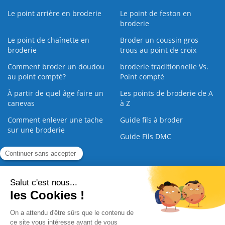
Le point arrière en broderie
Le point de feston en
broderie
Le point de chaînette en
Broder un coussin gros
broderie
trous au point de croix
Comment broder un doudou
broderie traditionnelle Vs.
au point compté?
Point compté
À partir de quel âge faire un
Les points de broderie de A
canevas
à Z
Comment enlever une tache
Guide fils à broder
sur une broderie
Guide Fils DMC
Guide de la Broderie
Commande Papier
|
Qui sommes nous
|
Nous contacter
|
Paiement sécurisé
|
C.G.V