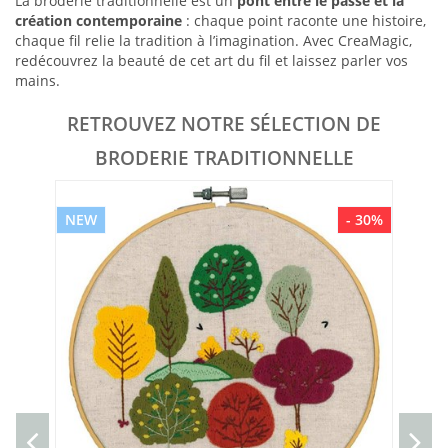
La broderie traditionnelle est un
pont entre le passé et la
création contemporaine
: chaque point raconte une histoire,
chaque fil relie la tradition à l’imagination. Avec CreaMagic,
redécouvrez la beauté de cet art du fil et laissez parler vos
mains.
RETROUVEZ NOTRE SÉLECTION DE
BRODERIE TRADITIONNELLE
NEW
- 30%
Br