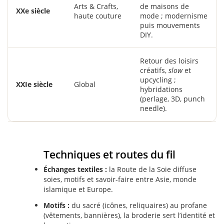
Arts & Crafts,
de maisons de
XXe siècle
haute couture
mode ; modernisme
puis mouvements
DIY.
Retour des loisirs
créatifs,
slow
et
upcycling ;
XXIe siècle
Global
hybridations
(perlage, 3D, punch
needle).
Techniques et routes du fil
Échanges textiles :
la Route de la Soie diffuse
soies, motifs et savoir-faire entre Asie, monde
islamique et Europe.
Motifs :
du sacré (icônes, reliquaires) au profane
(vêtements, bannières), la broderie sert l’identité et