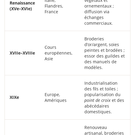
Italie,
végétaux et
Renaissance
Flandres,
ornementaux ;
(XVe–XVIe)
France
diffusion via
échanges
commerciaux.
Broderies
d’or/argent, soies
Cours
peintes et brodées ;
XVIIe–XVIIIe
européennes,
essor des guildes et
Asie
des manuels de
modèles.
Industrialisation
des fils et toiles ;
Europe,
popularisation du
XIXe
Amériques
point de croix
et des
abécédaires
domestiques.
Renouveau
artisanal, broderies