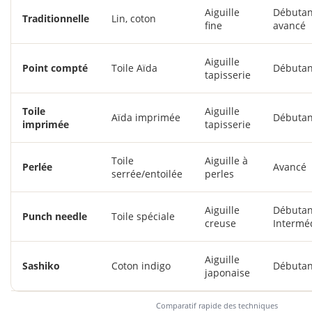
Aiguille
Débuta
Traditionnelle
Lin, coton
fine
avancé
Aiguille
Point compté
Toile Aïda
Débutan
tapisserie
Toile
Aiguille
Aïda imprimée
Débutan
imprimée
tapisserie
Toile
Aiguille à
Perlée
Avancé
serrée/entoilée
perles
Aiguille
Débutan
Punch needle
Toile spéciale
creuse
Intermé
Aiguille
Sashiko
Coton indigo
Débutan
japonaise
Comparatif rapide des techniques