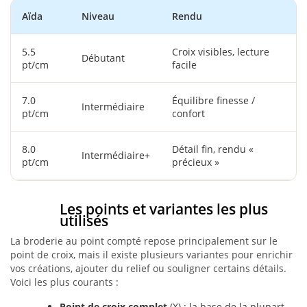
Aïda
Niveau
Rendu
5.5
Croix visibles, lecture
Débutant
pt/cm
facile
7.0
Équilibre finesse /
Intermédiaire
pt/cm
confort
8.0
Détail fin, rendu «
Intermédiaire+
pt/cm
précieux »
Les points et variantes les plus
utilisés
La broderie au point compté repose principalement sur le
point de croix, mais il existe plusieurs variantes pour enrichir
vos créations, ajouter du relief ou souligner certains détails.
Voici les plus courants :
Point de croix complet
(X) : la base de la plupart