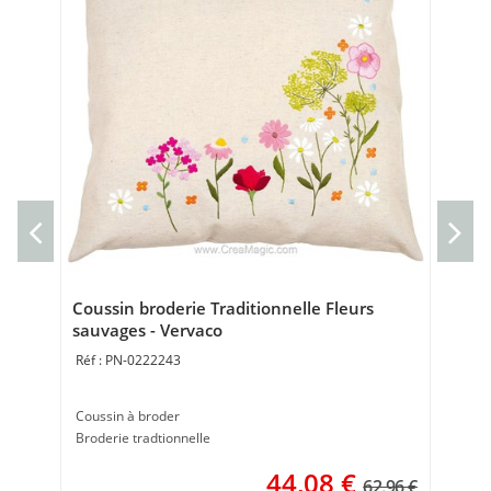
Cou
Cou
40 
Coussin broderie Traditionnelle Fleurs
sauvages - Vervaco
PN-0222243
Coussin à broder
Broderie tradtionnelle
44,08
€
62.96 €