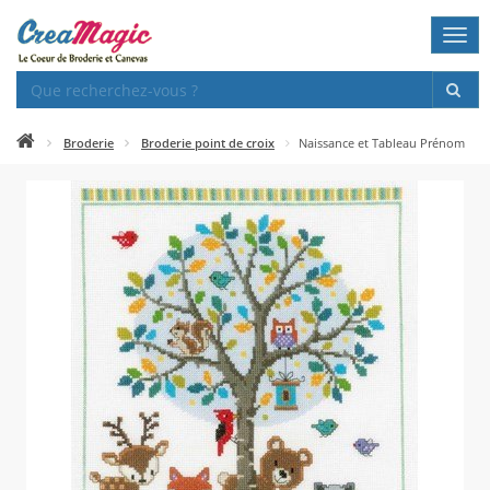
Togg
navi
Broderie
Broderie point de croix
Naissance et Tableau Prénom