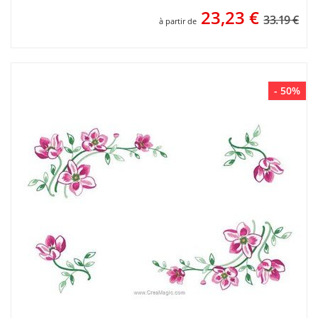
23,23
€
33.19 €
à partir de
- 50%