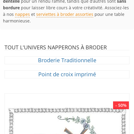
dentelle
pour un rendu raffiné, tandis que d’autres sont
sans
bordure
pour laisser libre cours à votre créativité. Associez-les
à nos
nappes
et
serviettes à broder assorties
pour une table
harmonieuse.
TOUT L'UNIVERS NAPPERONS À BRODER
Broderie Traditionnelle
Point de croix imprimé
- 50%