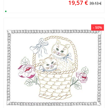
19,57
€
39.13 €
- 50%