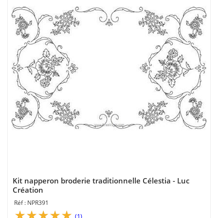
Kit napperon broderie traditionnelle Célestia - Luc
Création
NPR391
(1)