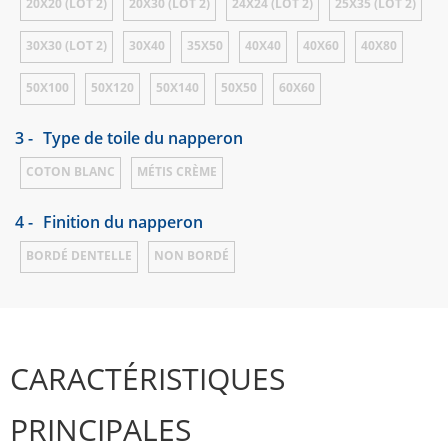
20X20 (LOT 2)
20X30 (LOT 2)
24X24 (LOT 2)
25X35 (LOT 2)
30X30 (LOT 2)
30X40
35X50
40X40
40X60
40X80
50X100
50X120
50X140
50X50
60X60
3 -
Type de toile du napperon
COTON BLANC
MÉTIS CRÈME
4 -
Finition du napperon
BORDÉ DENTELLE
NON BORDÉ
CARACTÉRISTIQUES
PRINCIPALES