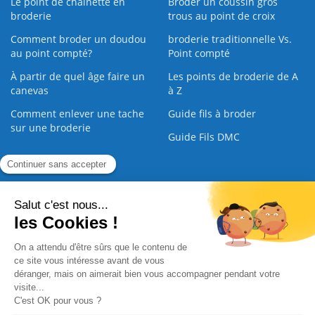
Le point de chaînette en
Broder un coussin gros
broderie
trous au point de croix
Comment broder un doudou
broderie traditionnelle Vs.
au point compté?
Point compté
À partir de quel âge faire un
Les points de broderie de A
canevas
à Z
Comment enlever une tache
Guide fils à broder
sur une broderie
Guide Fils DMC
Guide de la Broderie
Commande Papier
|
Qui sommes nous
|
Nous contacter
|
Paiement sécurisé
|
C.G.V