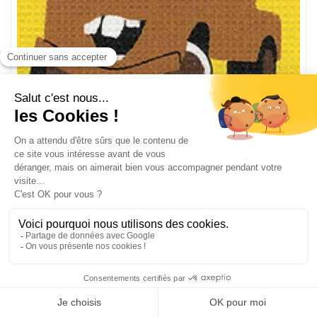
Kit canevas pour débutant matter - cars disney -
Vervaco
PN-0014543
canevas gros trous pour enfant
Taille du dessin 12,50 x 16 cm
28,79
€