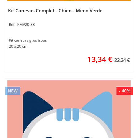
Kit Canevas Complet - Chien - Mimo Verde
KMV20-Z3
Kit canevas gros trous
20 x 20 cm
13,34
€
22.24 €
NEW
- 40%