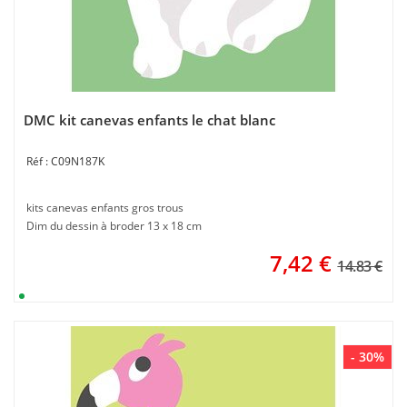
DMC kit canevas enfants le chat blanc
C09N187K
kits canevas enfants gros trous
Dim du dessin à broder 13 x 18 cm
7,42
€
14.83 €
- 30%