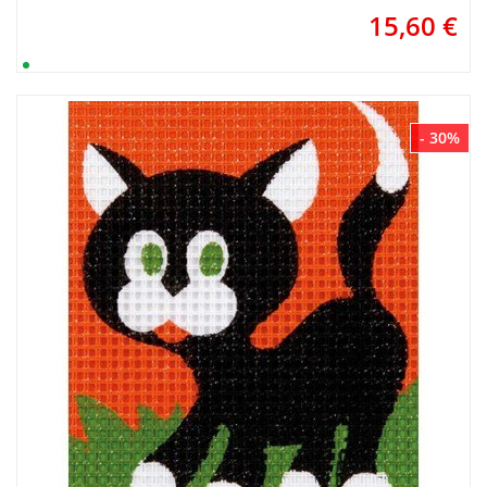
15,60
€
- 30%