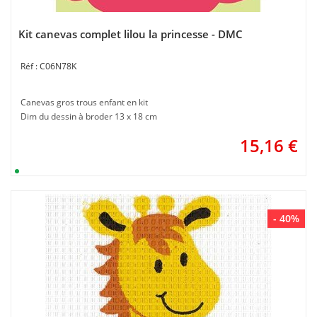
Kit canevas complet lilou la princesse - DMC
C06N78K
Canevas gros trous enfant en kit
Dim du dessin à broder 13 x 18 cm
15,16
€
- 40%