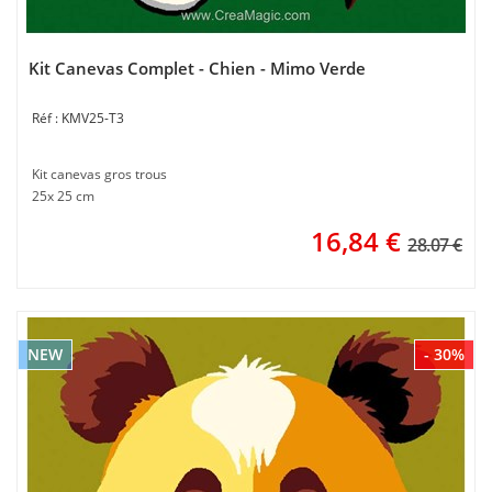
Kit Canevas Complet - Chien - Mimo Verde
KMV25-T3
Kit canevas gros trous
25x 25 cm
16,84
€
28.07 €
NEW
- 30%