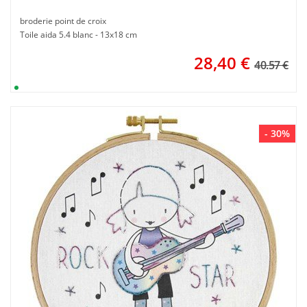
broderie point de croix
Toile aida 5.4 blanc - 13x18 cm
28,40
€
40.57 €
- 30%