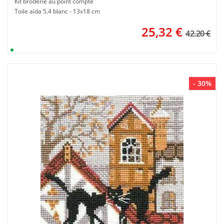
Kit broderie au point compté
Toile aida 5.4 blanc - 13x18 cm
25,32
€
42.20 €
- 30%