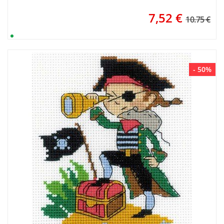
7,52
€
10.75 €
- 50%