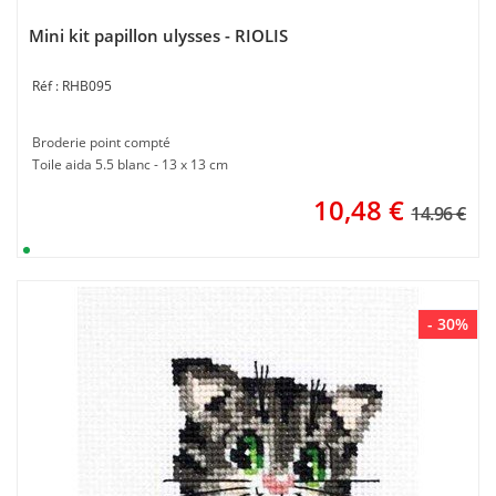
Mini kit papillon ulysses - RIOLIS
RHB095
Broderie point compté
Toile aida 5.5 blanc - 13 x 13 cm
10,48
€
14.96 €
- 30%