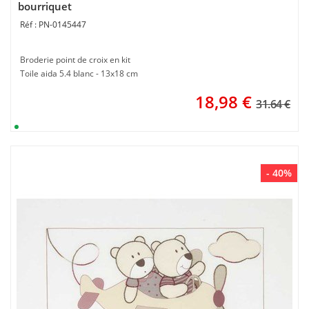
bourriquet
PN-0145447
Broderie point de croix en kit
Toile aida 5.4 blanc - 13x18 cm
18,98
€
31.64 €
- 40%