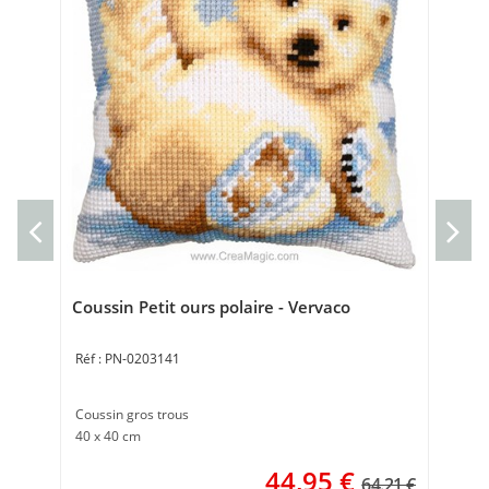
Cou
Kit
40 
Coussin Petit ours polaire - Vervaco
PN-0203141
Coussin gros trous
40 x 40 cm
44,95
€
64.21 €