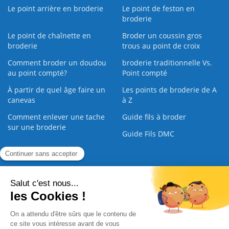
Le point arrière en broderie
Le point de feston en
broderie
Le point de chaînette en
Broder un coussin gros
broderie
trous au point de croix
Comment broder un doudou
broderie traditionnelle Vs.
au point compté?
Point compté
À partir de quel âge faire un
Les points de broderie de A
canevas
à Z
Comment enlever une tache
Guide fils à broder
sur une broderie
Guide Fils DMC
Guide de la Broderie
Commande Papier
|
Qui sommes nous
|
Nous contacter
|
Paiement sécurisé
|
C.G.V