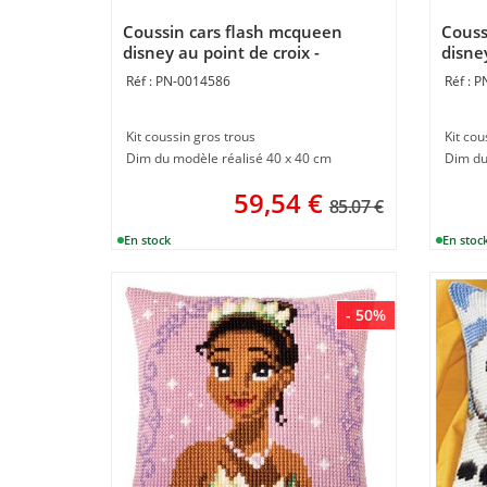
Coussin cars flash mcqueen
Couss
disney au point de croix -
disne
Vervaco
PN-0014586
P
Kit coussin gros trous
Kit cou
Dim du modèle réalisé 40 x 40 cm
Dim du
59,54
€
85.07 €
- 50%