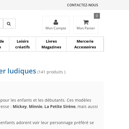
CONTACTEZ-NOUS
0
ce
Mon Compte
Mon Panier
de
Loisirs
Livres
Mercerie
e
créatifs
Magazines
Accessoires
er ludiques
(141 produits )
pour les enfants et les débutants. Ces modèles
resse :
Mickey
,
Minnie
,
La Petite Sirène
, mais aussi
Les enfants adorent voir leur personnage préféré se