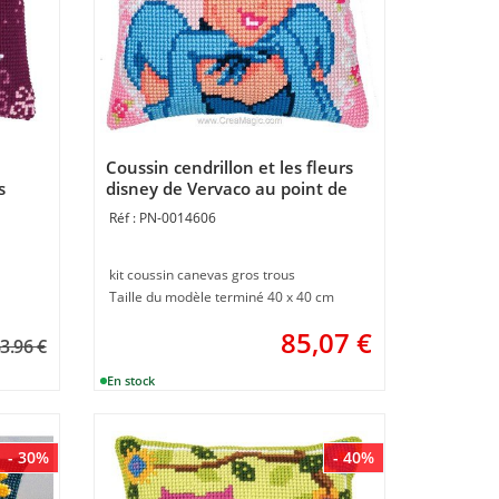
Coussin cendrillon et les fleurs
s
disney de Vervaco au point de
croix
PN-0014606
kit coussin canevas gros trous
Taille du modèle terminé 40 x 40 cm
85,07
€
3.96 €
- 30%
- 40%