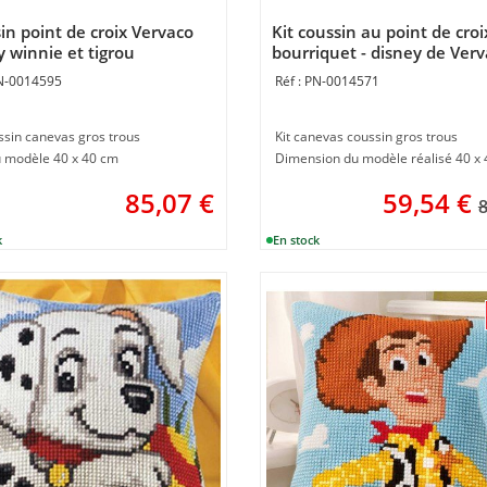
in point de croix Vervaco
Kit coussin au point de croi
y winnie et tigrou
bourriquet - disney de Ver
N-0014595
PN-0014571
ssin canevas gros trous
Kit canevas coussin gros trous
 modèle 40 x 40 cm
Dimension du modèle réalisé 40 x
85,07
€
59,54
€
8