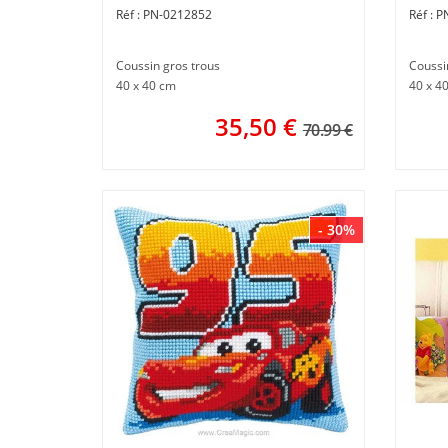
PN-0212852
P
Coussin gros trous
Coussi
40 x 40 cm
40 x 4
35,50
€
70.99 €
- 30%