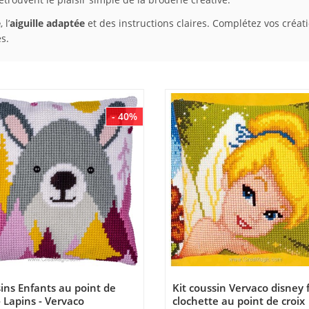
e
, l’
aiguille adaptée
et des instructions claires. Complétez vos créa
s.
- 40%
ins Enfants au point de
Kit coussin Vervaco disney 
- Lapins - Vervaco
clochette au point de croix