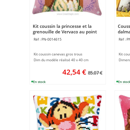
Kit coussin la princesse et la
Couss
grenouille de Vervaco au point
dalma
de croix
PN-0014615
P
Kit coussin canevas gros trous
Kit cou
Dim du modèle réalisé 40 x 40 cm
Dimens
42,54
€
85.07 €