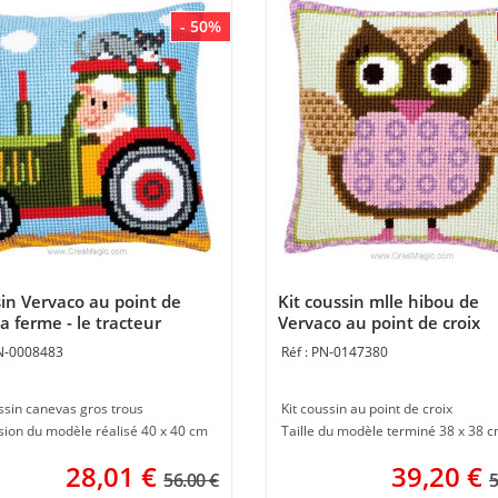
- 50%
in Vervaco au point de
Kit coussin mlle hibou de
la ferme - le tracteur
Vervaco au point de croix
N-0008483
PN-0147380
ssin canevas gros trous
Kit coussin au point de croix
ion du modèle réalisé 40 x 40 cm
Taille du modèle terminé 38 x 38 
28,01
€
39,20
€
56.00 €
5