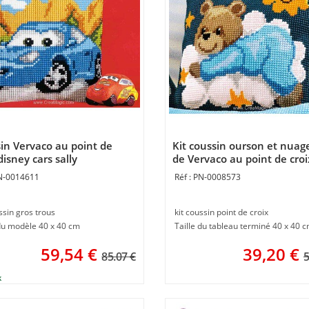
in Vervaco au point de
Kit coussin ourson et nuag
disney cars sally
de Vervaco au point de croi
N-0014611
PN-0008573
ssin gros trous
kit coussin point de croix
 du modèle 40 x 40 cm
Taille du tableau terminé 40 x 40 
59,54
€
39,20
€
85.07 €
5