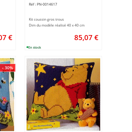
PN-0014617
Kit coussin gros trous
Dim du modèle réalisé 40 x 40 cm
07
€
85,07
€
- 30%