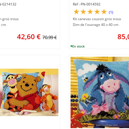
N-0214132
PN-0014592
(1)
n gros trous
Kit canevas coussin gros trous
0 cm
Dim de l'ouvrage 40 x 40 cm
42,60
€
85,
70.99 €