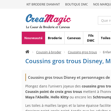
KIT BRODERIE DIAMANT
BOUTIQUE DMC
NOS MARQU
Fils
Nouveauté
Broderie
Canevas
Toiles
DMC
Coussin à broder
Coussins gros trous
Enfan
Coussins gros trous Disney, Ma
Coussins gros trous Disney et personnages de
Plongez dans l’univers joyeux des
coussins gros tr
Coussin point de croix gros trous
mettent à l’honne
Maya l’Abeille
,
Hello Kitty
ou encore les
Schtroump
Les toiles à mailles larges et la laine épaisse facil
dessiner point après point, tandis que les adultes r