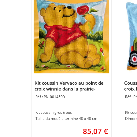
Kit coussin Vervaco au point de
Couss
croix winnie dans la prairie-
croix 
disney
PN-0014590
P
Kit coussin gros trous
Kit cou
Taille du modèle terminé 40 x 40 cm
Dimens
85,07
€