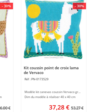
- 30%
- 30%
Kit coussin point de croix lama
de Vervaco
PN-0173529
Modèle kit canevas coussin Vervaco gros trous
cm
Dim du modèle à réaliser 40 x 40 cm
37,28
€
6.00 €
53.27 €