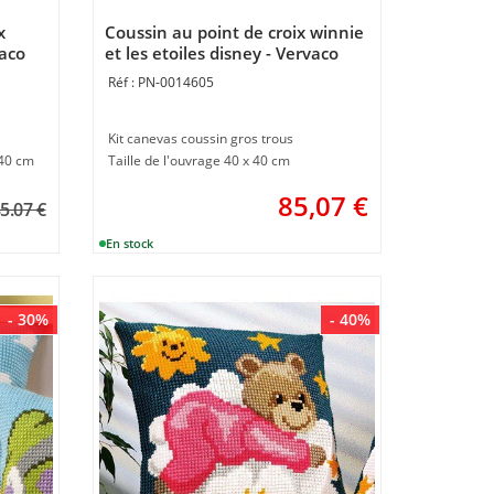
x
Coussin au point de croix winnie
vaco
et les etoiles disney - Vervaco
PN-0014605
Kit canevas coussin gros trous
 40 cm
Taille de l'ouvrage 40 x 40 cm
85,07
€
5.07 €
- 30%
- 40%