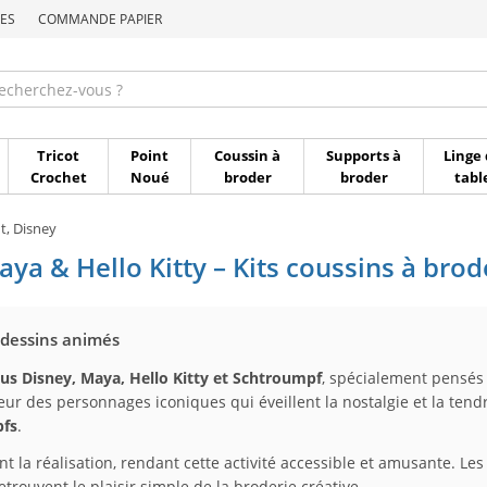
ES
COMMANDE PAPIER
Commande par référen
Tricot
Point
Coussin à
Supports à
Linge 
Crochet
Noué
broder
broder
tabl
t, Disney
ya & Hello Kitty – Kits coussins à brod
 dessins animés
ous Disney, Maya, Hello Kitty et Schtroumpf
, spécialement pensés 
ur des personnages iconiques qui éveillent la nostalgie et la tend
fs
.
itent la réalisation, rendant cette activité accessible et amusante. 
etrouvent le plaisir simple de la broderie créative.