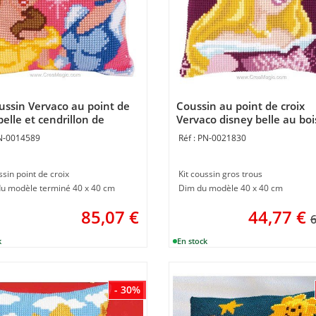
oussin Vervaco au point de
Coussin au point de croix
belle et cendrillon de
Vervaco disney belle au boi
y
dormant
N-0014589
PN-0021830
ssin point de croix
Kit coussin gros trous
 du modèle terminé 40 x 40 cm
Dim du modèle 40 x 40 cm
85,07
€
44,77
€
6
- 30%