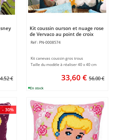
isney
Kit coussin ourson et nuage rose
de Vervaco au point de croix
PN-0008574
Kit canevas coussin gros trous
Taille du modèle à réaliser 40 x 40 cm
33,60
€
4.52 €
56.00 €
- 30%