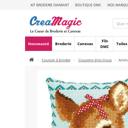
KIT BRODERIE DIAMANT
BOUTIQUE DMC
NOS MARQU
Fils
Nouveauté
Broderie
Canevas
Toiles
DMC
Coussin à broder
Coussins gros trous
Anim