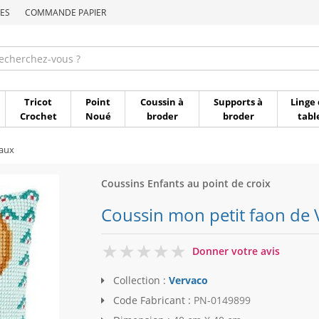
ES
COMMANDE PAPIER
Commande par référen
Tricot
Point
Coussin à
Supports à
Linge 
Crochet
Noué
broder
broder
tabl
aux
Coussins Enfants au point de croix
Coussin mon petit faon de 
0
Donner votre avis
Collection :
Vervaco
Code Fabricant :
PN-0149899