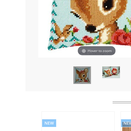
Hover to zoom
NEW
NE