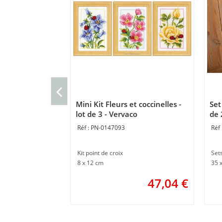
Mini Kit Fleurs et coccinelles -
Set
lot de 3 - Vervaco
de 
PN-0147093
Kit point de croix
Set
8 x 12 cm
35 
47,04
€