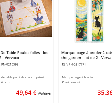
 De Table Poules folles - lot
Marque page à broder 2 cats
2 - Vervaco
the garden - lot de 2 - Verva
PN-0215598
PN-0217771
s de table point de croix imprimé
Marque page à broder
x 45 cm
Point compté
49,64
€
35,3
70.92 €