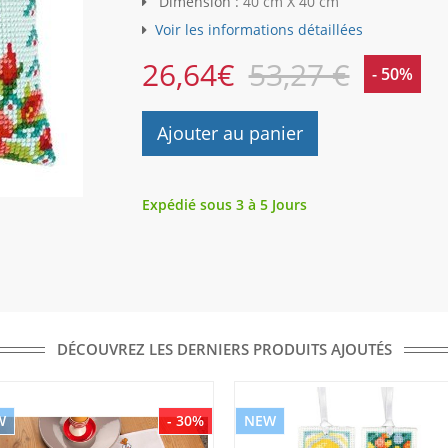
Dimension :
40 cm X 40 cm
Voir les informations détaillées
26,64
€
53,27 €
- 50%
Ajouter au panier
Expédié sous 3 à 5 Jours
DÉCOUVREZ LES DERNIERS PRODUITS AJOUTÉS
W
- 30%
NEW