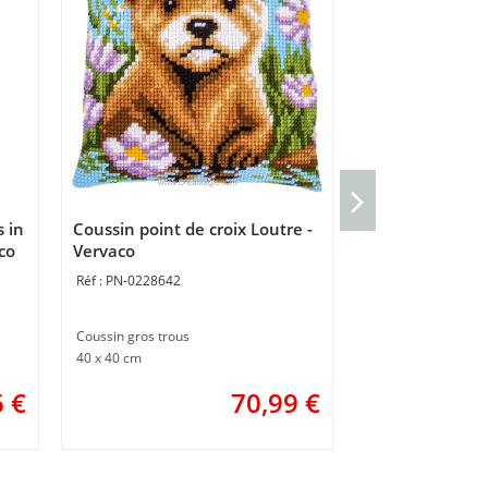
Coussin Point 
automne - Ver
 in
Coussin point de croix Loutre -
PN-0206643
co
Vervaco
PN-0228642
Coussin point noué
40 x 40 cm
Coussin gros trous
40 x 40 cm
3 
ou
6
€
70,99
€