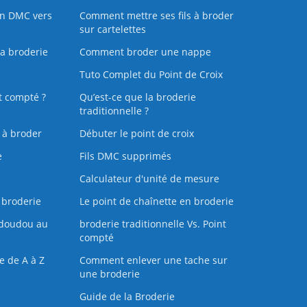
on DMC vers
Comment mettre ses fils à broder
sur cartelettes
la broderie
Comment broder une nappe
Tuto Complet du Point de Croix
t compté ?
Qu’est-ce que la broderie
traditionnelle ?
s à broder
Débuter le point de croix
e
Fils DMC supprimés
Calculateur d'unité de mesure
 broderie
Le point de chaînette en broderie
doudou au
broderie traditionnelle Vs. Point
compté
e de A à Z
Comment enlever une tache sur
une broderie
Guide de la Broderie