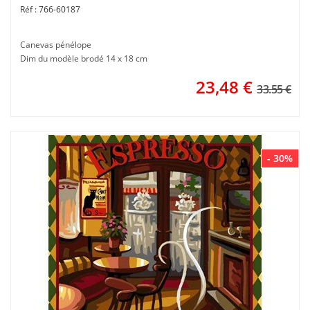
766-60187
Canevas pénélope
Dim du modèle brodé 14 x 18 cm
23,48
€
33.55 €
- 30%