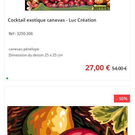
Cocktail exotique canevas - Luc Création
3250-306
canevas pénélope
Dimension du dessin 25 x 35 cm
27,00
€
54.00 €
- 50%