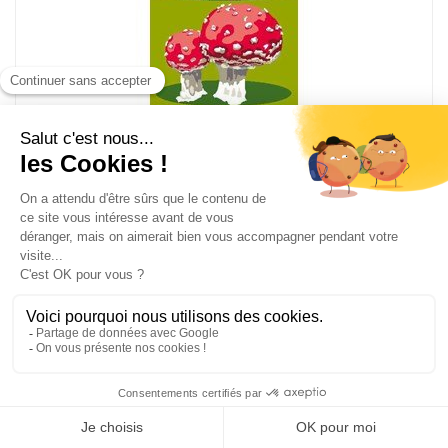
Les champignons canevas chez Luc Création
CA3065-65
Canevas pénélope imprimé
Dim du dessin à broder 20 x 54 cm
36,25
€
51.79 €