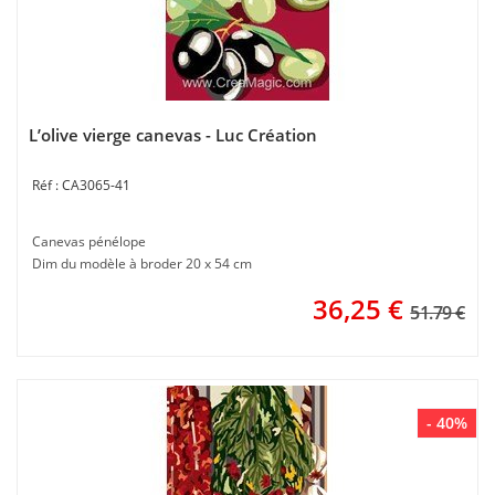
L’olive vierge canevas - Luc Création
CA3065-41
Canevas pénélope
Dim du modèle à broder 20 x 54 cm
36,25
€
51.79 €
- 40%