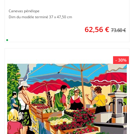
Canevas pénélope
Dim du modèle terminé 37 x 47,50 cm
62,56
€
73.60 €
- 30%