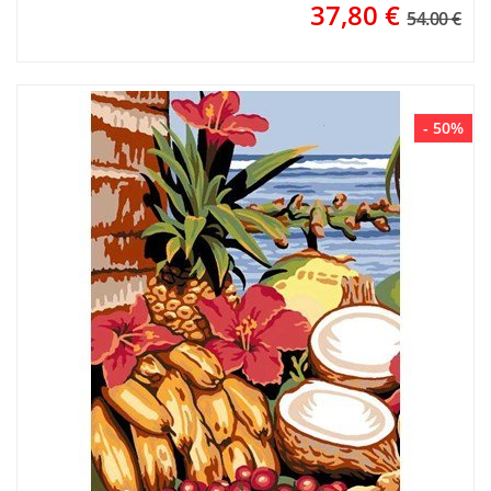
37,80
€
54.00 €
- 50%