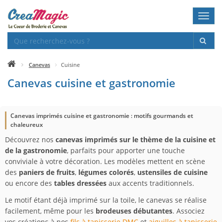
Toggl
navig
Canevas
Cuisine
Canevas cuisine et gastronomie
Canevas imprimés cuisine et gastronomie : motifs gourmands et
chaleureux
Découvrez nos
canevas imprimés sur le thème de la cuisine et
de la gastronomie
, parfaits pour apporter une touche
conviviale à votre décoration. Les modèles mettent en scène
des
paniers de fruits
,
légumes colorés
,
ustensiles de cuisine
ou encore des
tables dressées
aux accents traditionnels.
Le motif étant déjà imprimé sur la toile, le canevas se réalise
facilement, même pour les
brodeuses débutantes
. Associez
vos créations à nos
fils à tapisserie DMC
et
aiguilles à tapisserie