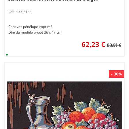
133-3133
Canevas pénélope imprimé
Dim du modèle brodé 36 x 47 cm
62,23
€
88.91 €
- 30%