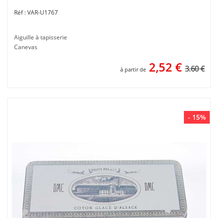
VAR-U1767
Aiguille à tapisserie
Canevas
2,52
€
3.60 €
à partir de
- 15%