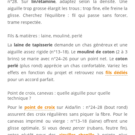
n°28. Sur
lin/étamine
, adaptez selon la densité. Une
aiguille trop grosse élargit les trous ; trop fine, elle freine la
glisse. Cherchez l’équilibre : fil qui passe sans forcer,
trame respectée.
Fils & matières : laine, mouliné, perlé
La
laine de tapisserie
demande un chas généreux et une
aiguille assez rigide (n°13–18). Le
mouliné de coton
(2 à 3
brins) se marie avec n°24–26 pour un point net. Le
coton
perlé
(plus rond) apprécie un chas confortable. Variez les
effets en fonction du projet et retrouvez nos
fils dédiés
pour un accord parfait.
Point de croix, canevas : quelle aiguille pour quelle
technique ?
Pour le
point de croix
sur Aïda/lin : n°24–28 (bout rond)
assurent des croix régulières sans piquer la fibre. Pour le
canevas imprimé ou vierge : n°13–18 (laine) offrent une
glisse optimale. Si vous devez
percer
(rubans, feutre fin),
optez plutôt pour des
aiguilles chenille
à pointe, plus