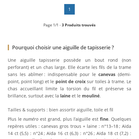
1
Page 1/1 -
3 Produits trouvés
Pourquoi choisir une aiguille de tapisserie ?
Une aiguille tapisserie possède un bout rond (non
perforant) et un
chas large. Elle écarte les fils de la trame
sans les abîmer : indispensable pour le
canevas
(demi-
point, point long) et le
point de croix
sur toiles à trame. Le
chas accueillant limite la torsion du fil et préserve sa
brillance, surtout avec la
laine
et le
mouliné
.
Tailles & supports : bien assortir aiguille, toile et fil
Plus le
numéro
est grand, plus l’aiguille est
fine
. Quelques
repères utiles : canevas gros trous + laine : n°13–18 ; Aïda
14 ct (5,5) : n°24 ; Aïda 16 ct (6,3) : n°26 ; Aïda 18 ct (7,2) :