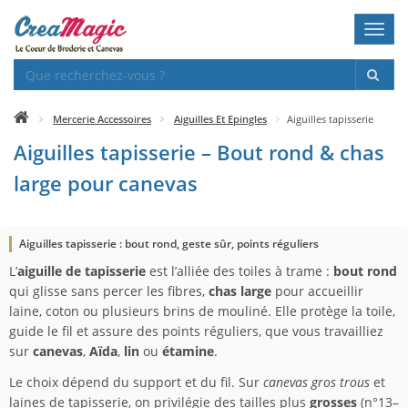
Toggl
navig
Mercerie Accessoires
Aiguilles Et Epingles
Aiguilles tapisserie
Aiguilles tapisserie – Bout rond & chas
large pour canevas
Aiguilles tapisserie : bout rond, geste sûr, points réguliers
L’
aiguille de tapisserie
est l’alliée des toiles à trame :
bout rond
qui glisse sans percer les fibres,
chas large
pour accueillir
laine, coton ou plusieurs brins de mouliné. Elle protège la toile,
guide le fil et assure des points réguliers, que vous travailliez
sur
canevas
,
Aïda
,
lin
ou
étamine
.
Le choix dépend du support et du fil. Sur
canevas gros trous
et
laines de tapisserie, on privilégie des tailles plus
grosses
(n°13–