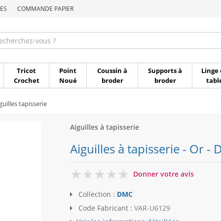
ES
COMMANDE PAPIER
Commande par référen
Tricot
Point
Coussin à
Supports à
Linge 
Crochet
Noué
broder
broder
tabl
guilles tapisserie
Aiguilles à tapisserie
Aiguilles à tapisserie - Or -
0
Donner votre avis
Collection :
DMC
Code Fabricant :
VAR-U6129