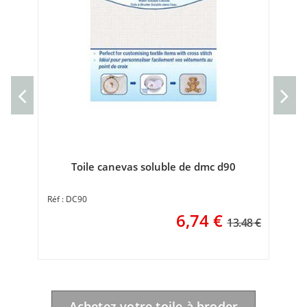
Toile canevas soluble de dmc d90
DC90
6,74
€
13.48 €
Achetez votre toile à broder