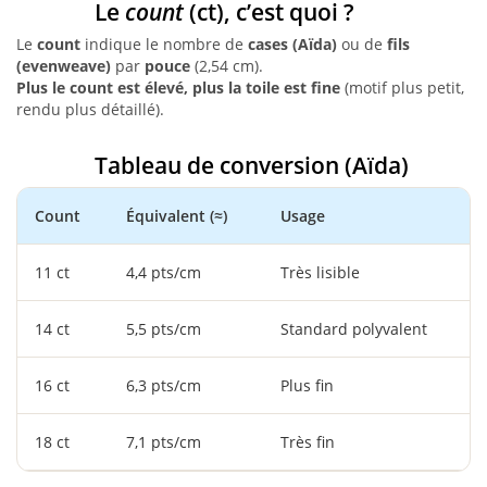
Le
count
(ct), c’est quoi ?
Le
count
indique le nombre de
cases (Aïda)
ou de
fils
(evenweave)
par
pouce
(2,54 cm).
Plus le count est élevé, plus la toile est fine
(motif plus petit,
rendu plus détaillé).
Tableau de conversion (Aïda)
Count
Équivalent (≈)
Usage
11 ct
4,4 pts/cm
Très lisible
14 ct
5,5 pts/cm
Standard polyvalent
16 ct
6,3 pts/cm
Plus fin
18 ct
7,1 pts/cm
Très fin