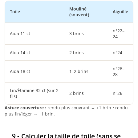
Mouliné
Toile
Aiguille
(souvent)
n°22–
Aïda 11 ct
3 brins
24
Aïda 14 ct
2 brins
n°24
n°26–
Aïda 18 ct
1–2 brins
28
Lin/Étamine 32 ct (sur 2
2 brins
n°26
fils)
Astuce couverture :
rendu plus couvrant → +1 brin • rendu
plus fin/léger → −1 brin.
Calculer la taille de toile (sans se