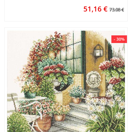
51,16
€
73.08 €
- 30%