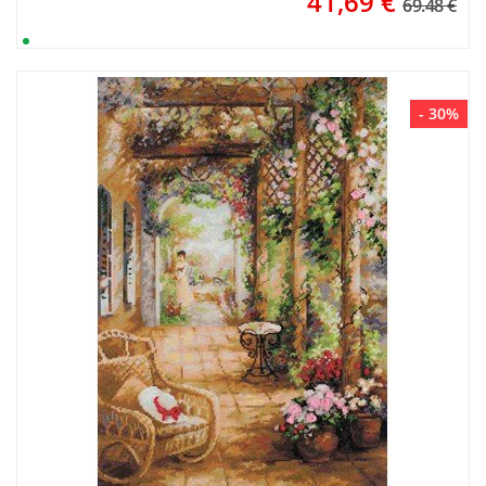
41,69
€
69.48 €
- 30%