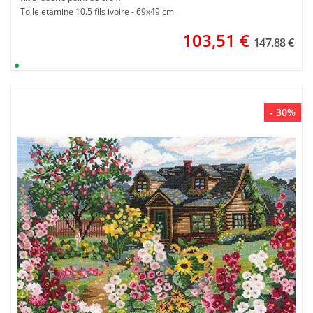
Toile etamine 10.5 fils ivoire - 69x49 cm
103,51
€
147.88 €
- 30%