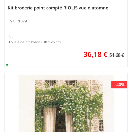
Kit broderie point compté RIOLIS vue d'atomne
R1079
Kit
Toile aida 5.5 blanc - 38 x 26 cm
36,18
€
51.68 €
- 40%