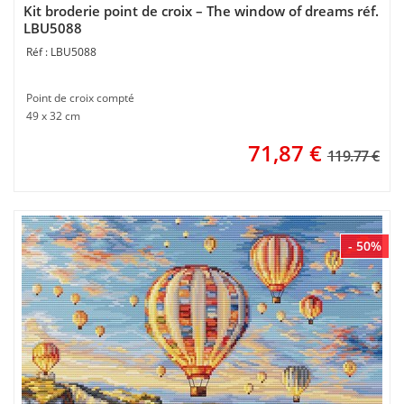
Kit broderie point de croix – The window of dreams réf.
LBU5088
LBU5088
Point de croix compté
49 x 32 cm
71,87
€
119.77 €
- 50%