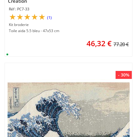
Création
PC7-33
(1)
Kit broderie
Toile aida 5.5 bleu - 47x53 cm
46,32
€
77.20 €
- 30%