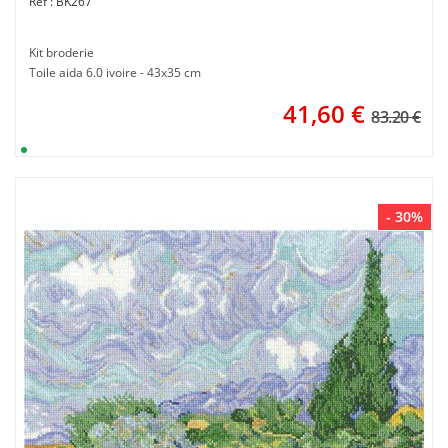
BK267
Kit broderie
Toile aida 6.0 ivoire - 43x35 cm
41,60
€
83.20 €
- 30%