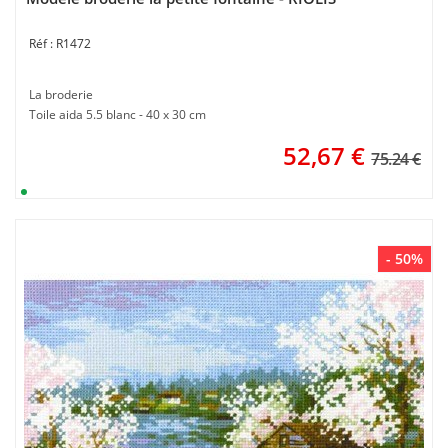
R1472
La broderie
Toile aida 5.5 blanc - 40 x 30 cm
52,67
€
75.24 €
- 50%