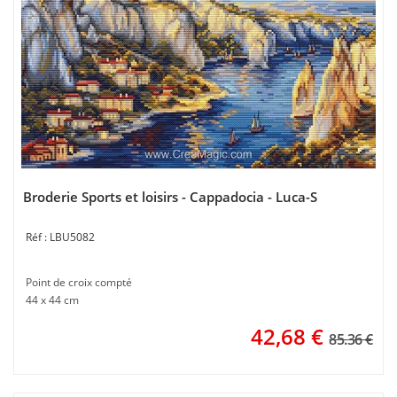
Broderie Sports et loisirs - Cappadocia - Luca-S
LBU5082
Point de croix compté
44 x 44 cm
42,68
€
85.36 €