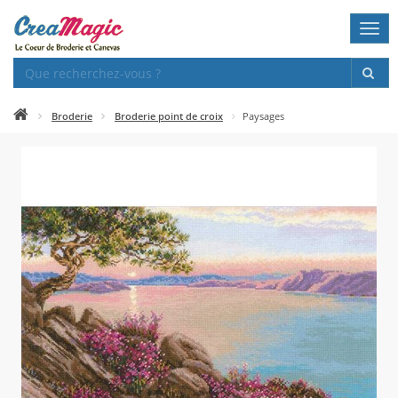
Togg
navi
Broderie
Broderie point de croix
Paysages