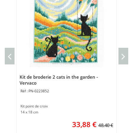
kit
pâq
Nap
80 
Kit de broderie 2 cats in the garden -
Vervaco
PN-0223852
Kit point de croix
14 x 18 cm
33,88
€
48.40 €