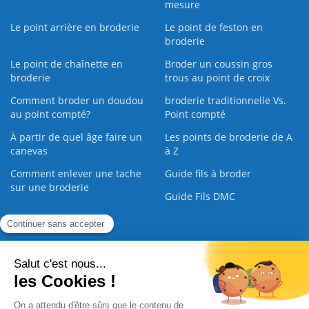
mesure
Le point arrière en broderie
Le point de feston en
broderie
Le point de chaînette en
Broder un coussin gros
broderie
trous au point de croix
Comment broder un doudou
broderie traditionnelle Vs.
au point compté?
Point compté
À partir de quel âge faire un
Les points de broderie de A
canevas
à Z
Comment enlever une tache
Guide fils à broder
sur une broderie
Guide Fils DMC
Guide de la Broderie
Commande Papier
|
Qui sommes nous
|
Nous contacter
|