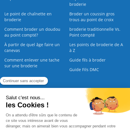
broderie
Le point de chaînette en
Broder un coussin gros
broderie
trous au point de croix
Comment broder un doudou
broderie traditionnelle Vs.
au point compté?
Point compté
À partir de quel âge faire un
Les points de broderie de A
canevas
à Z
Comment enlever une tache
Guide fils à broder
sur une broderie
Guide Fils DMC
Guide de la Broderie
Commande Papier
|
Qui sommes nous
|
Nous contacter
|
Paiement sécurisé
|
C.G.V