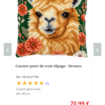
Co
Cou
40 
Coussin point de croix Alpaga - Vervaco
PN-0227794
(1)
Coussin gros trous
40 x 40 cm
70,99
€