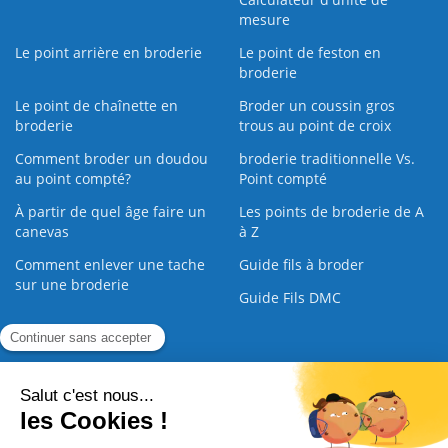
mesure
Le point arrière en broderie
Le point de feston en
broderie
Le point de chaînette en
Broder un coussin gros
broderie
trous au point de croix
Comment broder un doudou
broderie traditionnelle Vs.
au point compté?
Point compté
À partir de quel âge faire un
Les points de broderie de A
canevas
à Z
Comment enlever une tache
Guide fils à broder
sur une broderie
Guide Fils DMC
Guide de la Broderie
Commande Papier
|
Qui sommes nous
|
Nous contacter
|