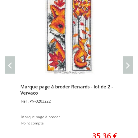
Kit
Kit 
20 
Marque page à broder Renards - lot de 2 -
Vervaco
PN-0203222
Marque page à broder
Point compté
35,36
€