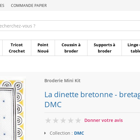
ES
COMMANDE PAPIER
Commande par référen
Tricot
Point
Coussin à
Supports à
Linge 
Crochet
Noué
broder
broder
tabl
Broderie Mini Kit
La dinette bretonne - bretag
DMC
0
Donner votre avis
Collection :
DMC