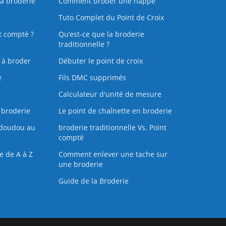
la broderie
Comment broder une nappe
Tuto Complet du Point de Croix
t compté ?
Qu’est-ce que la broderie
traditionnelle ?
s à broder
Débuter le point de croix
e
Fils DMC supprimés
Calculateur d'unité de mesure
 broderie
Le point de chaînette en broderie
doudou au
broderie traditionnelle Vs. Point
compté
e de A à Z
Comment enlever une tache sur
une broderie
Guide de la Broderie