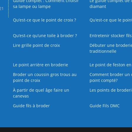
Guide complet : Comment choisir
Le guide complet de 
sa lampe ou lampe
diamant
.21
Qu’est-ce que le point de croix ?
Qu’est-ce que le poin
Qu’est‑ce qu’une toile à broder ?
Entretenir stocker fil
Lire grille point de croix
Débuter une broderi
traditionnelle
Le point arrière en broderie
Le point de feston en
Broder un coussin gros trous au
Comment broder un 
point de croix
point compté?
À partir de quel âge faire un
Les points de broderi
canevas
Guide fils à broder
Guide Fils DMC