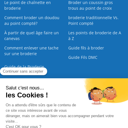
Le point de chaînette en
Broder un coussin gros
broderie
trous au point de croix
Comment broder un doudou
broderie traditionnelle Vs.
au point compté?
Point compté
À partir de quel âge faire un
Les points de broderie de A
canevas
à Z
Comment enlever une tache
Guide fils à broder
sur une broderie
Guide Fils DMC
Guide de la Broderie
Commande Papier
|
Qui sommes nous
|
Nous contacter
|
Paiement sécurisé
|
C.G.V