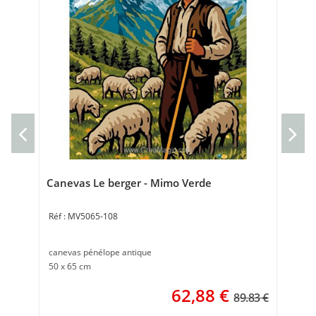
Can
Can
32 
Canevas Le berger - Mimo Verde
MV5065-108
canevas pénélope antique
50 x 65 cm
62,88
€
89.83 €