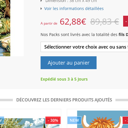
Dimension :
38 cm X 49 cm
Voir les informations détaillées
62,88
€
89,83 €
-
A partir de
Nos Packs sont livrés avec la totalité des
fils
Sélectionner votre choix avec ou sans
Ajouter au panier
Expédié sous 3 à 5 Jours
DÉCOUVREZ LES DERNIERS PRODUITS AJOUTÉS
W
- 30%
NEW
-