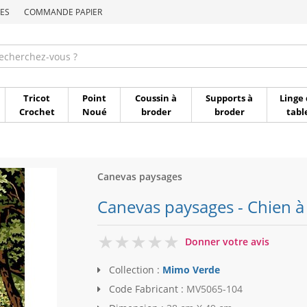
ES
COMMANDE PAPIER
Commande par référen
Tricot
Point
Coussin à
Supports à
Linge 
Crochet
Noué
broder
broder
tabl
Canevas paysages
Canevas paysages - Chien à
0
Donner votre avis
Collection :
Mimo Verde
Code Fabricant :
MV5065-104