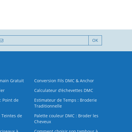
OK
 main Gratuit
Conversion Fils DMC & Anchor
der
Calculateur d’échevettes DMC
: Point de
Estimateur de Temps : Broderie
Traditionnelle
 Teintes de
Palette couleur DMC : Broder les
Cheveux
ciseaux à
Comment choisir son tambour à