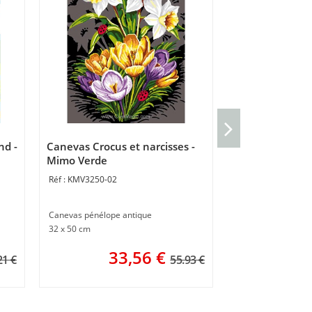
Canevas pénél
viêtnamiennes
nd -
Canevas Crocus et narcisses -
MV5065-103
Mimo Verde
KMV3250-02
Canevas pénélope 
50 x 65 cm
Canevas pénélope antique
32 x 50 cm
33,56
€
21 €
55.93 €