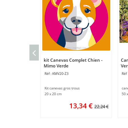
kit Canevas Complet Chien -
Can
Mimo Verde
Ve
KMV20-Z3
Kit canevas gros trous
can
20 x 20 cm
50 
13,34
€
22.24 €