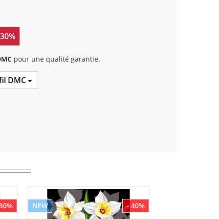
 30%
 DMC
pour une qualité garantie.
 fil DMC
 30%
NEW
- 40%
NEW