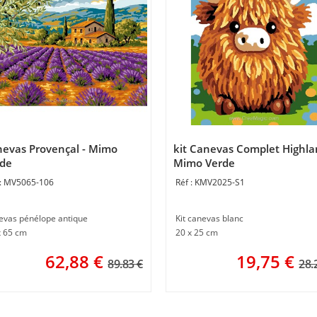
evas Provençal - Mimo
kit Canevas Complet Highla
rde
Mimo Verde
MV5065-106
KMV2025-S1
evas pénélope antique
Kit canevas blanc
x 65 cm
20 x 25 cm
62,88
€
19,75
€
89.83 €
28.