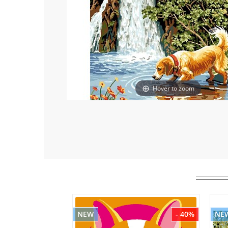
Hover to zoom
NEW
- 40%
NE