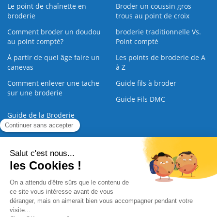
Le point de chaînette en
Broder un coussin gros
broderie
trous au point de croix
Comment broder un doudou
broderie traditionnelle Vs.
au point compté?
Point compté
À partir de quel âge faire un
Les points de broderie de A
canevas
à Z
Comment enlever une tache
Guide fils à broder
sur une broderie
Guide Fils DMC
Guide de la Broderie
Commande Papier
|
Qui sommes nous
|
Nous contacter
|
Paiement sécurisé
|
C.G.V