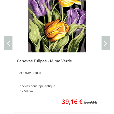
Ca
can
50 
Canevas Tulipes - Mimo Verde
KMV3250-03
Canevas pénélope antique
32 x 50 cm
39,16
€
55.93 €