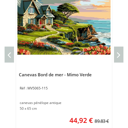
Can
Can
65 
Canevas Bord de mer - Mimo Verde
MV5065-115
canevas pénélope antique
50 x 65 cm
44,92
€
89.83 €