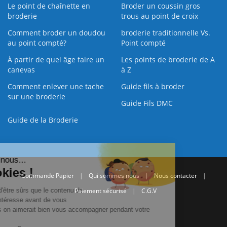
Le point de chaînette en
Broder un coussin gros
broderie
trous au point de croix
Comment broder un doudou
broderie traditionnelle Vs.
au point compté?
Point compté
À partir de quel âge faire un
Les points de broderie de A
canevas
à Z
Comment enlever une tache
Guide fils à broder
sur une broderie
Guide Fils DMC
Guide de la Broderie
Commande Papier
|
Qui sommes nous
|
Nous contacter
|
Paiement sécurisé
|
C.G.V