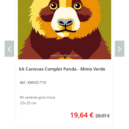
Ca
can
50 
kit Canevas Complet Panda - Mimo Verde
KMV25-T10
Kit canevas gros trous
25x 25 cm
19,64
€
28.07 €