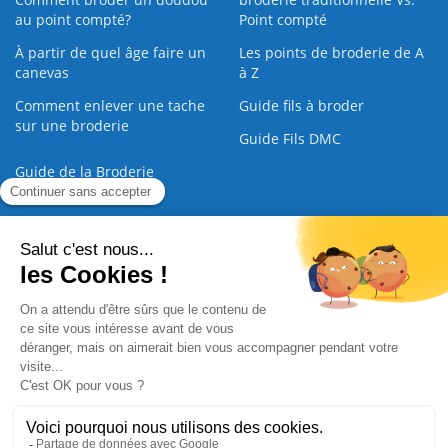
au point compté?
Point compté
À partir de quel âge faire un
Les points de broderie de A
canevas
à Z
Comment enlever une tache
Guide fils à broder
sur une broderie
Guide Fils DMC
Guide de la Broderie
Commande Papier
|
Qui sommes nous
|
Nous contacter
|
Paiement sécurisé
|
C.G.V
2008 - 2026 © CreaMagic. ALL Rights Reserved.