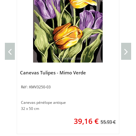
Can
can
50 
Canevas Tulipes - Mimo Verde
KMV3250-03
Canevas pénélope antique
32 x 50 cm
39,16
€
55.93 €