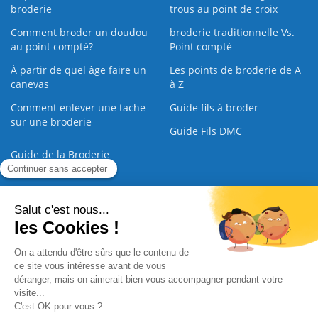
broderie
trous au point de croix
Comment broder un doudou
broderie traditionnelle Vs.
au point compté?
Point compté
À partir de quel âge faire un
Les points de broderie de A
canevas
à Z
Comment enlever une tache
Guide fils à broder
sur une broderie
Guide Fils DMC
Guide de la Broderie
Commande Papier
|
Qui sommes nous
|
Nous contacter
|
Paiement sécurisé
|
C.G.V