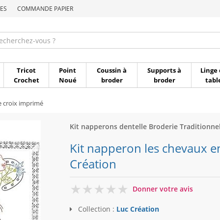
ES
COMMANDE PAPIER
Commande par référen
Tricot
Point
Coussin à
Supports à
Linge 
Crochet
Noué
broder
broder
tabl
e croix imprimé
Kit napperons dentelle Broderie Traditionnel
Kit napperon les chevaux en
Création
0
Donner votre avis
Collection :
Luc Création