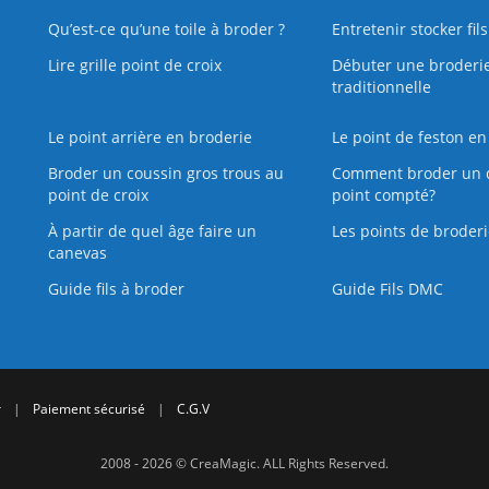
Qu’est‑ce qu’une toile à broder ?
Entretenir stocker fil
Lire grille point de croix
Débuter une broderi
traditionnelle
Le point arrière en broderie
Le point de feston en
Broder un coussin gros trous au
Comment broder un 
point de croix
point compté?
À partir de quel âge faire un
Les points de broderi
canevas
Guide fils à broder
Guide Fils DMC
r
|
Paiement sécurisé
|
C.G.V
2008 - 2026 © CreaMagic. ALL Rights Reserved.