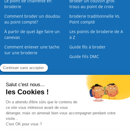
Le point de chaînette en
Broder un coussin gros
broderie
trous au point de croix
Comment broder un doudou
broderie traditionnelle Vs.
au point compté?
Point compté
À partir de quel âge faire un
Les points de broderie de A
canevas
à Z
Comment enlever une tache
Guide fils à broder
sur une broderie
Guide Fils DMC
Guide de la Broderie
Commande Papier
|
Qui sommes nous
|
Nous contacter
|
Paiement sécurisé
|
C.G.V