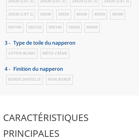
20X20 (LOT 2)
20X30 (LOT 2)
24X24 (LOT 2)
25X35 (LOT 2)
30X30 (LOT 2)
30X40
35X50
40X40
40X60
40X80
50X100
50X120
50X140
50X50
60X60
3 -
Type de toile du napperon
COTON BLANC
MÉTIS CRÈME
4 -
Finition du napperon
BORDÉ DENTELLE
NON BORDÉ
CARACTÉRISTIQUES
PRINCIPALES