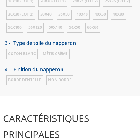
20X20 (LOT 2)
20X30 (LOT 2)
24X24 (LOT 2)
25X35 (LOT 2)
30X30 (LOT 2)
30X40
35X50
40X40
40X60
40X80
50X100
50X120
50X140
50X50
60X60
3 -
Type de toile du napperon
COTON BLANC
MÉTIS CRÈME
4 -
Finition du napperon
BORDÉ DENTELLE
NON BORDÉ
CARACTÉRISTIQUES
PRINCIPALES