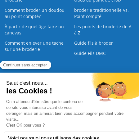
Comment broder un doudou
broderie traditionnelle Vs.
au point compté?
Point compté
À partir de quel âge faire un
Les points de broderie de A
canevas
à Z
Comment enlever une tache
Guide fils à broder
sur une broderie
Guide Fils DMC
Guide de la Broderie
Commande Papier
|
Qui sommes nous
|
Nous contacter
|
Paiement sécurisé
|
C.G.V