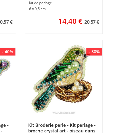
Kit de perlage
6 x 9,5 cm
14,40
€
0.57 €
20.57 €
- 40%
- 30%
age -
Kit Broderie perle - Kit perlage -
 -
broche crystal art - oiseau dans