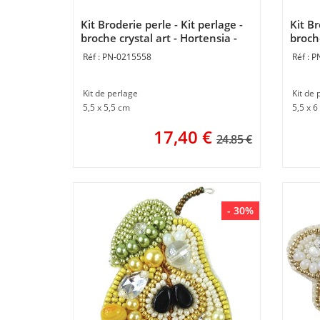
Kit Broderie perle - Kit perlage -
Kit Br
broche crystal art - Hortensia -
broche
Momentos Magicos
Mome
PN-0215558
P
Kit de perlage
Kit de 
5,5 x 5,5 cm
5,5 x 6
17,40
€
24.85 €
- 30%