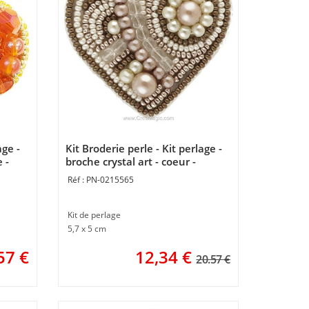
age -
Kit Broderie perle - Kit perlage -
e -
broche crystal art - coeur -
Momentos Magicos
PN-0215565
Kit de perlage
5,7 x 5 cm
57
€
12,34
€
20.57 €