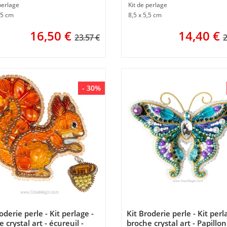
perlage
Kit de perlage
,5 cm
8,5 x 5,5 cm
16,50
€
14,40
€
23.57 €
2
- 30%
oderie perle - Kit perlage -
Kit Broderie perle - Kit perl
 crystal art - écureuil -
broche crystal art - Papillon