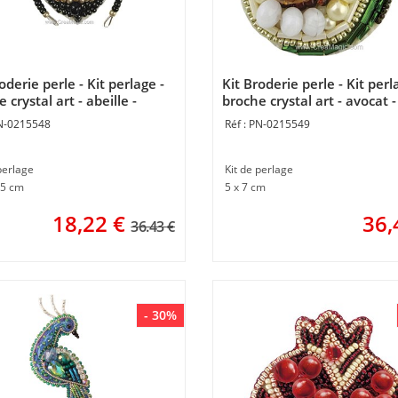
oderie perle - Kit perlage -
Kit Broderie perle - Kit perl
 crystal art - abeille -
broche crystal art - avocat -
ntos Magicos
Momentos Magicos
N-0215548
PN-0215549
perlage
Kit de perlage
,5 cm
5 x 7 cm
18,22
€
36,
36.43 €
- 30%