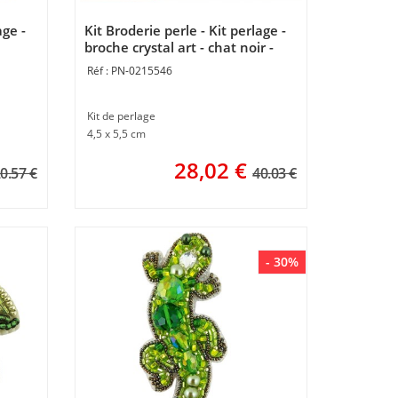
age -
Kit Broderie perle - Kit perlage -
broche crystal art - chat noir -
Momentos Magicos
PN-0215546
Kit de perlage
4,5 x 5,5 cm
28,02
€
0.57 €
40.03 €
- 30%