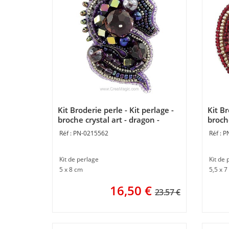
Kit Broderie perle - Kit perlage -
Kit Br
broche crystal art - dragon -
broch
Momentos Magicos
- Mom
PN-0215562
P
Kit de perlage
Kit de 
5 x 8 cm
5,5 x 7
16,50
€
23.57 €