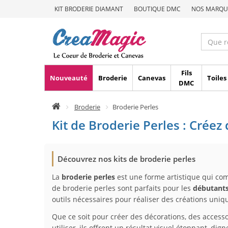
KIT BRODERIE DIAMANT
BOUTIQUE DMC
NOS MARQU
Fils
Nouveauté
Broderie
Canevas
Toiles
DMC
Broderie
Broderie Perles
Kit de Broderie Perles : Créez
Découvrez nos kits de broderie perles
La
broderie perles
est une forme artistique qui comb
de broderie perles sont parfaits pour les
débutant
outils nécessaires pour réaliser des créations uniq
Que ce soit pour créer des décorations, des accesso
utiliser, ils offrent un résultat visuel étonnant, dig