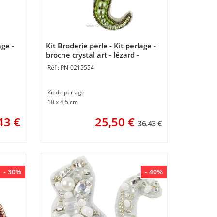
age -
Kit Broderie perle - Kit perlage -
broche crystal art - lézard -
Momentos Magicos
PN-0215554
Kit de perlage
10 x 4,5 cm
43
€
25,50
€
36.43 €
- 30%
- 40%