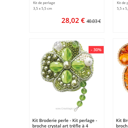
Kit de perlage
Kit de 
3,5 x 5,5 cm
5,5 x 5
28,02
€
40.03 €
- 30%
Kit Broderie perle - Kit perlage -
Kit Br
broche crystal art trêfle à 4
broche