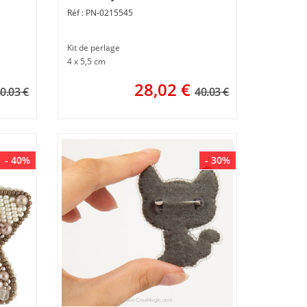
le nid - Momentos Magicos
PN-0215545
Kit de perlage
4 x 5,5 cm
28,02
€
0.03 €
40.03 €
- 40%
- 30%