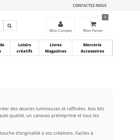
CONTACTEZ-NOUS
0
ce
Mon Compte
Mon Panier
de
Loisirs
Livres
Mercerie
e
créatifs
Magazines
Accessoires
créer des œuvres lumineuses et raffinées. Nos kits
ute qualité, un canevas préimprimé et tous les
uche d’originalité à vos créations. Faciles à