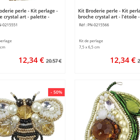
oderie perle - Kit perlage -
Kit Broderie perle - Kit perl
 crystal art - palette -
broche crystal art - l'étoile -
ntos Magicos
Momentos Magicos
N-0215551
PN-0215566
perlage
Kit de perlage
 cm
7,5 x 6,5 cm
12,34
€
12,34
€
20.57 €
2
- 50%