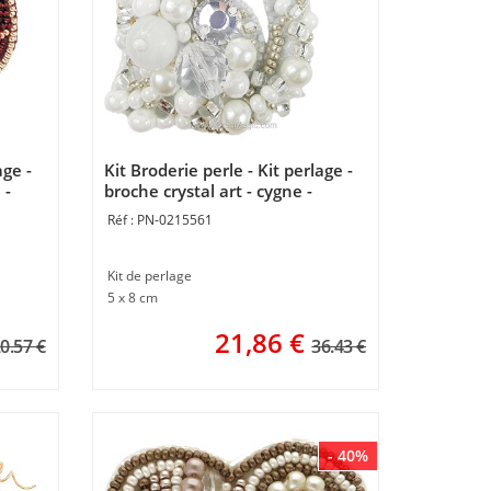
age -
Kit Broderie perle - Kit perlage -
 -
broche crystal art - cygne -
Momentos Magicos
PN-0215561
Kit de perlage
5 x 8 cm
21,86
€
0.57 €
36.43 €
- 40%