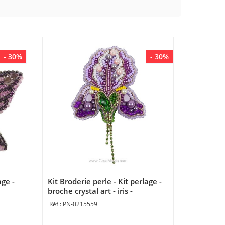
- 30%
- 30%
age -
Kit Broderie perle - Kit perlage -
broche crystal art - iris -
os
Momentos Magicos
PN-0215559