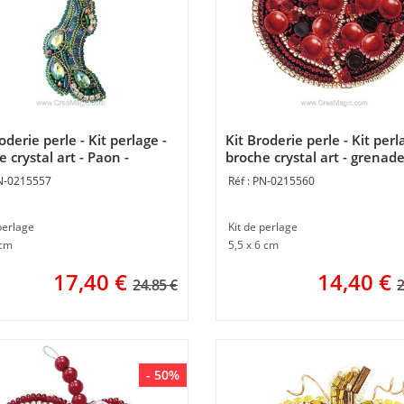
oderie perle - Kit perlage -
Kit Broderie perle - Kit perl
 crystal art - Paon -
broche crystal art - grenade
ntos Magicos
Momentos Magicos
N-0215557
PN-0215560
perlage
Kit de perlage
 cm
5,5 x 6 cm
17,40
€
14,40
€
24.85 €
2
- 50%