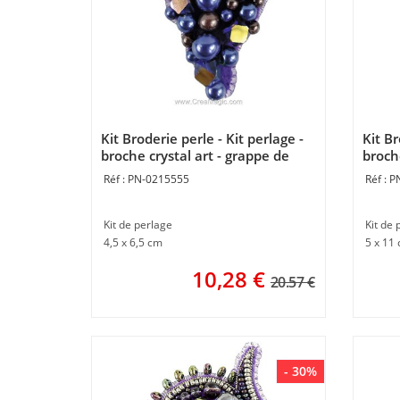
Kit Broderie perle - Kit perlage -
Kit Br
broche crystal art - grappe de
broche
raisin - Momentos Magicos
Mome
PN-0215555
P
Kit de perlage
Kit de 
4,5 x 6,5 cm
5 x 11
10,28
€
20.57 €
- 30%