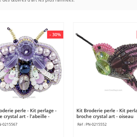
- 30%
oderie perle - Kit perlage -
Kit Broderie perle - Kit perl
 crystal art - l'abeille -
broche crystal art - oiseau
ntos Magicos
mouche - Momentos Magic
N-0215567
PN-0215552