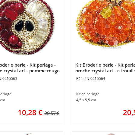
oderie perle - Kit perlage -
Kit Broderie perle - Kit perl
e crystal art - pomme rouge
broche crystal art - citrouill
entos Magicos
Momentos Magicos
N-0215563
PN-0215564
perlage
Kit de perlage
 cm
4,5 x 5,5 cm
10,28
€
20,
20.57 €