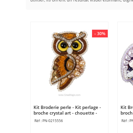
- 30%
Kit Broderie perle - Kit perlage -
Kit Br
broche crystal art - chouette -
broche
Momentos Magicos
Mome
PN-0215556
P