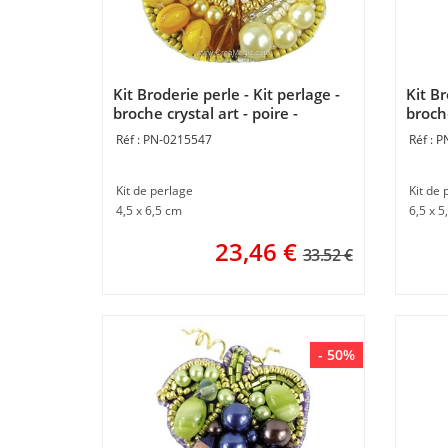
Kit Broderie perle - Kit perlage -
Kit Br
broche crystal art - poire -
broche
Momentos Magicos
Mome
PN-0215547
P
Kit de perlage
Kit de 
4,5 x 6,5 cm
6,5 x 5
23,46
€
33.52 €
- 50%