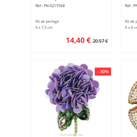
feuilles - Momentos Magicos
Mome
PN-0215568
P
Kit de perlage
Kit de 
6 x 7,5 cm
6 x 6 
14,40
€
20.57 €
- 30%