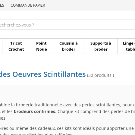
ES
COMMANDE PAPIER
Commande par référen
Tricot
Point
Coussin à
Supports à
Linge 
Crochet
Noué
broder
broder
tabl
 des Oeuvres Scintillantes
(30 produits )
ine la broderie traditionnelle avec des perles scintillantes, pour 
s
et les
brodeurs confirmés
. Chaque kit comprend des perles de ha
ues.
ires ou même des cadeaux, ces kits sont idéals pour apporter une to
ne des œuvres d'art les plus raffinées.