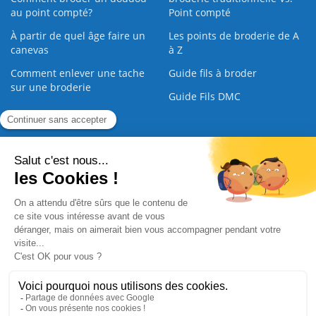
au point compté?
Point compté
À partir de quel âge faire un
Les points de broderie de A
canevas
à Z
Comment enlever une tache
Guide fils à broder
sur une broderie
Guide Fils DMC
Guide de la Broderie
Commande Papier
|
Qui sommes nous
|
Nous contacter
|
Paiement sécurisé
|
C.G.V
2008 - 2026 © CreaMagic. ALL Rights Reserved.