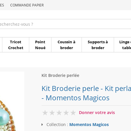
ES
COMMANDE PAPIER
Commande par référen
Tricot
Point
Coussin à
Supports à
Linge 
Crochet
Noué
broder
broder
tabl
Kit Broderie perlée
Kit Broderie perle - Kit perla
- Momentos Magicos
0
Donner votre avis
Collection :
Momentos Magicos