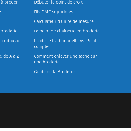
s à broder
Débuter le point de croix
e
Fils DMC supprimés
Calculateur d'unité de mesure
 broderie
Le point de chaînette en broderie
doudou au
broderie traditionnelle Vs. Point
compté
e de A à Z
Comment enlever une tache sur
une broderie
Guide de la Broderie