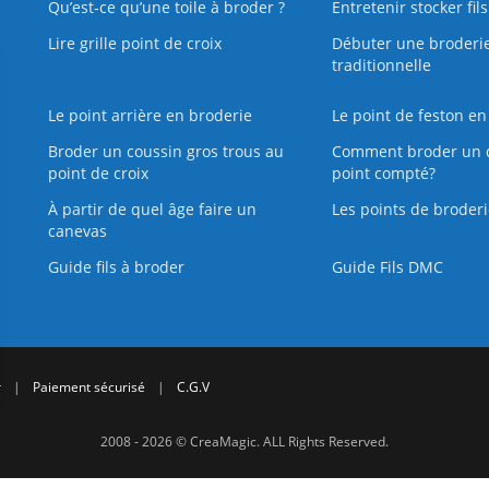
Qu’est‑ce qu’une toile à broder ?
Entretenir stocker fil
Lire grille point de croix
Débuter une broderi
traditionnelle
Le point arrière en broderie
Le point de feston en
Broder un coussin gros trous au
Comment broder un 
point de croix
point compté?
À partir de quel âge faire un
Les points de broderi
canevas
Guide fils à broder
Guide Fils DMC
r
|
Paiement sécurisé
|
C.G.V
2008 - 2026 © CreaMagic. ALL Rights Reserved.