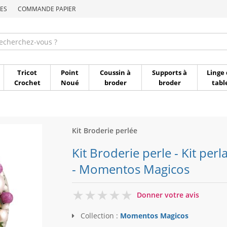
ES
COMMANDE PAPIER
Commande par référen
Tricot
Point
Coussin à
Supports à
Linge 
Crochet
Noué
broder
broder
tabl
Kit Broderie perlée
Kit Broderie perle - Kit per
- Momentos Magicos
0
Donner votre avis
Collection :
Momentos Magicos