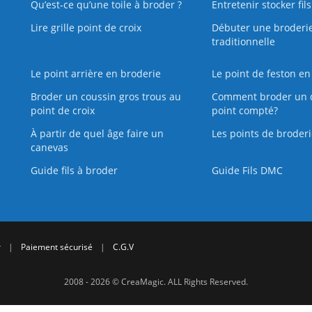
Qu’est‑ce qu’une toile à broder ?
Entretenir stocker fil
Lire grille point de croix
Débuter une broderi
traditionnelle
Le point arrière en broderie
Le point de feston en
Broder un coussin gros trous au
Comment broder un 
point de croix
point compté?
À partir de quel âge faire un
Les points de broderi
canevas
Guide fils à broder
Guide Fils DMC
r
|
Paiement sécurisé
|
C.G.V
2008 - 2026 © CreaMagic. ALL Rights Reserved.