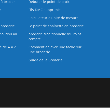
s à broder
Débuter le point de croix
e
Fils DMC supprimés
Calculateur d'unité de mesure
 broderie
Le point de chaînette en broderie
doudou au
broderie traditionnelle Vs. Point
compté
e de A à Z
Comment enlever une tache sur
une broderie
Guide de la Broderie