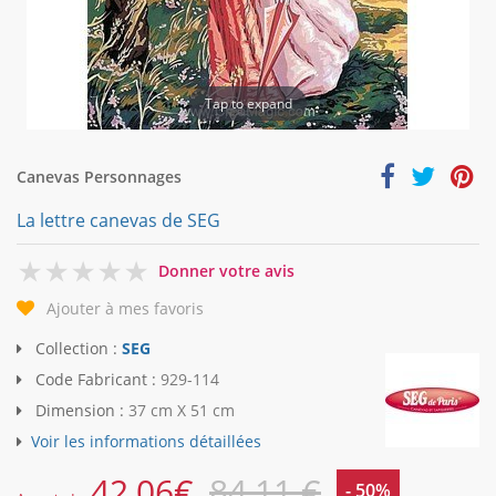
Tap to expand
Canevas Personnages
La lettre canevas de SEG
0
Donner votre avis
Ajouter à mes favoris
Collection :
SEG
Code Fabricant :
929-114
Dimension :
37 cm X 51 cm
Voir les informations détaillées
42,06
€
84,11 €
- 50%