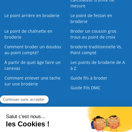
mesure
Le point arrière en broderie
Le point de feston en
broderie
Le point de chaînette en
Broder un coussin gros
broderie
trous au point de croix
Comment broder un doudou
broderie traditionnelle Vs.
au point compté?
Point compté
À partir de quel âge faire un
Les points de broderie de A
canevas
à Z
Comment enlever une tache
Guide fils à broder
sur une broderie
Guide Fils DMC
Guide de la Broderie
Commande Papier
|
Qui sommes nous
|
Nous contacter
|