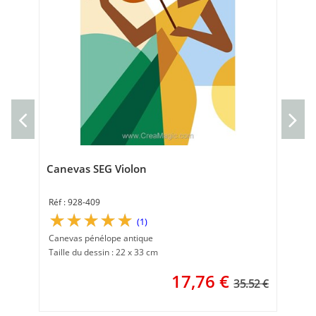
Can
Can
Tai
Canevas SEG Violon
928-409
(1)
Canevas pénélope antique
Taille du dessin : 22 x 33 cm
17,76
€
35.52 €