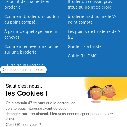
Le point de chaînette en
Broder un coussin gros
broderie
trous au point de croix
Comment broder un doudou
broderie traditionnelle Vs.
au point compté?
Point compté
À partir de quel âge faire un
Les points de broderie de A
canevas
à Z
Comment enlever une tache
Guide fils à broder
sur une broderie
Guide Fils DMC
Guide de la Broderie
Commande Papier
|
Qui sommes nous
|
Nous contacter
|
Paiement sécurisé
|
C.G.V