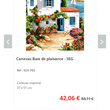
Can
Can
30 
Canevas Baie de plaisance - SEG
929-769
Canevas imprimé
37 x 51 cm
42,06
€
84.11 €