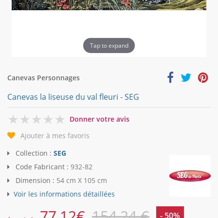
Tap to expand
Canevas Personnages
Canevas la liseuse du val fleuri - SEG
0
Donner votre avis
Ajouter à mes favoris
Collection :
SEG
Code Fabricant :
932-82
Dimension :
54 cm X 105 cm
Voir les informations détaillées
77,12
€
154,24 €
- 50%