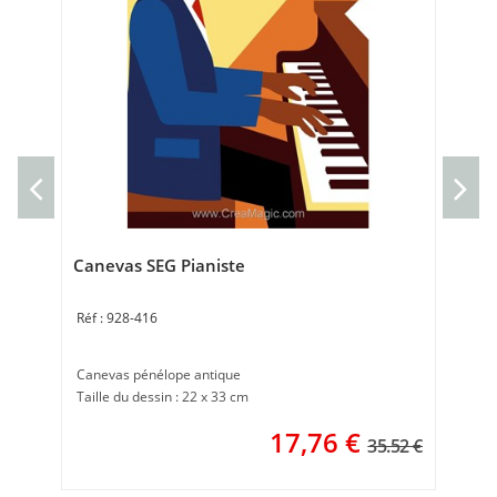
Ca
Can
30 
Canevas SEG Pianiste
928-416
Canevas pénélope antique
Taille du dessin : 22 x 33 cm
17,76
€
35.52 €