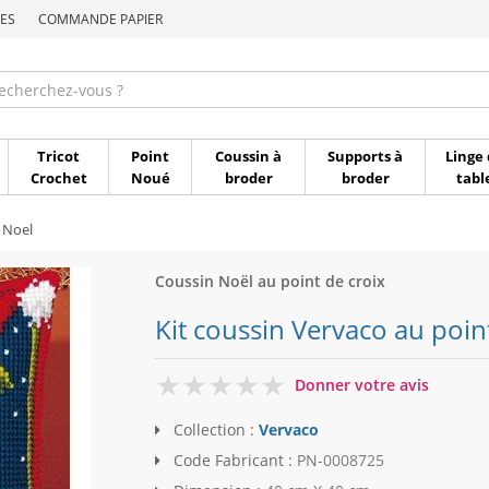
ES
COMMANDE PAPIER
Commande par référen
Tricot
Point
Coussin à
Supports à
Linge 
Crochet
Noué
broder
broder
tabl
 Noel
Coussin Noël au point de croix
Kit coussin Vervaco au point
0
Donner votre avis
Collection :
Vervaco
Code Fabricant :
PN-0008725