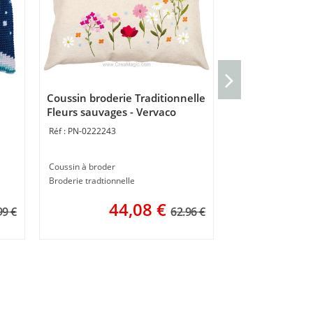
Nappe à broder 
automne - Ver
Coussin broderie Traditionnelle
PN-0222656
Fleurs sauvages - Vervaco
PN-0222243
Nappe broderie tra
72 x 72 cm
Coussin à broder
6
Broderie tradtionnelle
44,08
€
99 €
62.96 €