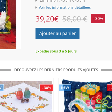
Dimension :
40 cm X 40 cm
Voir les informations détaillées
39,20
€
56,00 €
- 30%
Ajouter au panier
Expédié sous 3 à 5 Jours
DÉCOUVREZ LES DERNIERS PRODUITS AJOUTÉS
W
- 30%
NEW
-