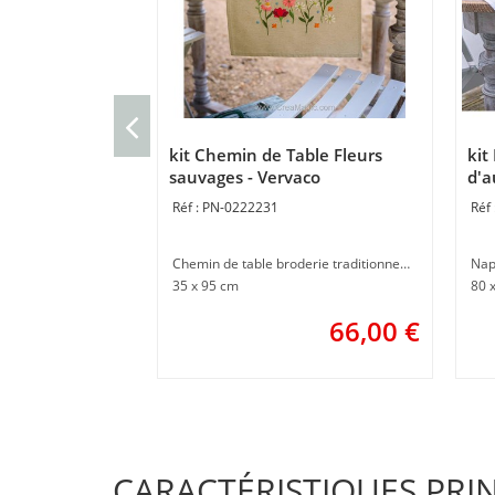
kit Chemin de Table Fleurs
kit
sauvages - Vervaco
d'a
PN-0222231
Chemin de table broderie traditionnelle
Nap
35 x 95 cm
80 
66,00
€
CARACTÉRISTIQUES PRI