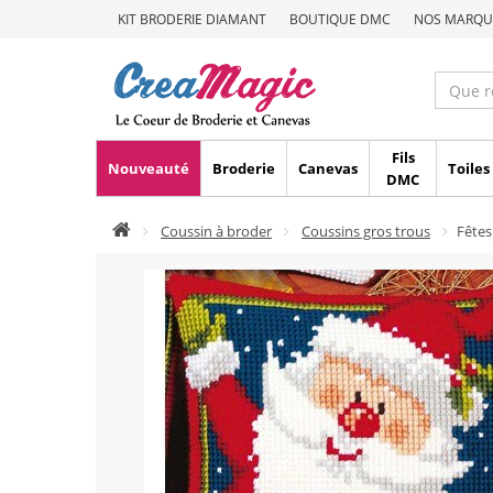
KIT BRODERIE DIAMANT
BOUTIQUE DMC
NOS MARQU
Fils
Nouveauté
Broderie
Canevas
Toiles
DMC
Coussin à broder
Coussins gros trous
Fêtes