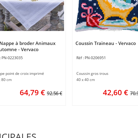
 Nappe à broder Animaux
Coussin Traineau - Vervaco
utomne - Vervaco
PN-0223035
PN-0206951
pe point de croix imprimé
Coussin gros trous
x 80 cm
40 x 40 cm
64,79
€
42,60
€
92.56 €
70.
NCIPALES