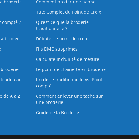
la broderie
Comment broder une nappe
Tuto Complet du Point de Croix
t compté ?
Qu’est-ce que la broderie
traditionnelle ?
s à broder
Débuter le point de croix
e
Fils DMC supprimés
Calculateur d'unité de mesure
 broderie
Le point de chaînette en broderie
doudou au
broderie traditionnelle Vs. Point
compté
e de A à Z
Comment enlever une tache sur
une broderie
Guide de la Broderie