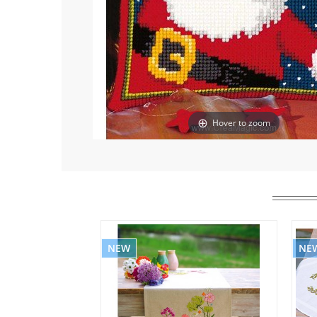
Hover to zoom
NEW
NE