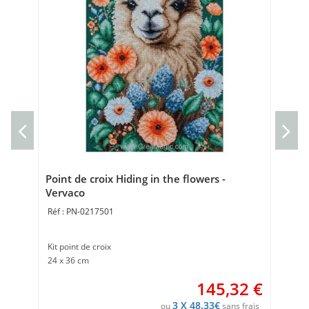
Toi
Ve
Toi
Poi
Point de croix Hiding in the flowers -
Vervaco
PN-0217501
Kit point de croix
24 x 36 cm
145,32
€
3 X 48.33€
ou
sans frais