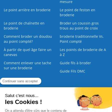
mesure
Le point arrière en broderie
Le point de feston en
broderie
Le point de chaînette en
Broder un coussin gros
broderie
trous au point de croix
Comment broder un doudou
broderie traditionnelle Vs.
au point compté?
Point compté
À partir de quel âge faire un
Les points de broderie de A
canevas
à Z
Comment enlever une tache
Guide fils à broder
sur une broderie
Guide Fils DMC
Guide de la Broderie
Commande Papier
|
Qui sommes nous
|
Nous contacter
|